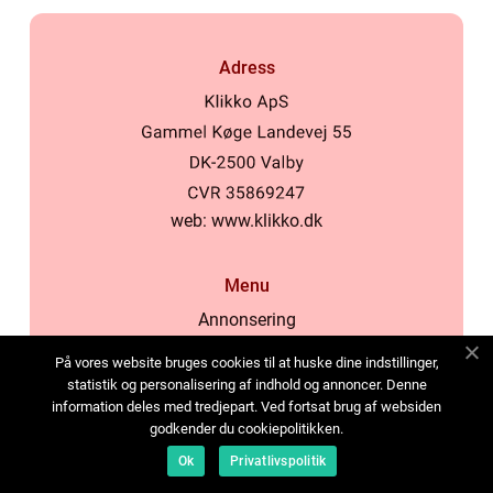
Adress
web:
www.klikko.dk
Menu
Annonsering
Om oss
På vores website bruges cookies til at huske dine indstillinger,
Cookies
statistik og personalisering af indhold og annoncer. Denne
information deles med tredjepart. Ved fortsat brug af websiden
Kontakta oss
godkender du cookiepolitikken.
Sitemap
Ok
Privatlivspolitik