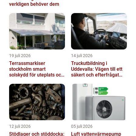
verkligen behöver dem
19 juli 2026
14 juli 2026
Terrassmarkiser
Truckutbildning i
stockholm smart
Uddevalla: Vägen till ett
solskydd för uteplats och
säkert och efterfrågat
altan
truckkort
12 juli 2026
05 juli 2026
Stödlager och stöddocka:
Luft vattenvärmepump