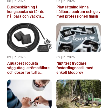
06 juni 2026
05 juni 2026
Buskbeskärning i
Plattsättning kinna
kungsbacka så får du
hållbara badrum och golv
hållbara och vackra
med professionell finish
buskar året runt
03 juni 2026
02 juni 2026
Aquabest robusta
Nipt test tryggare
vägguttag, strömställare
fosterdiagnostik med
och dosor för tuffa
enkelt blodprov
miljöer