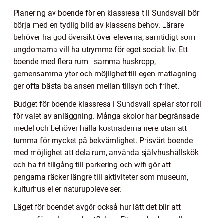
Planering av boende för en klassresa till Sundsvall bör
börja med en tydlig bild av klassens behov. Lärare
behöver ha god översikt över eleverna, samtidigt som
ungdomarna vill ha utrymme för eget socialt liv. Ett
boende med flera rum i samma huskropp,
gemensamma ytor och möjlighet till egen matlagning
ger ofta bästa balansen mellan tillsyn och frihet.
Budget för boende klassresa i Sundsvall spelar stor roll
för valet av anläggning. Många skolor har begränsade
medel och behöver hålla kostnaderna nere utan att
tumma för mycket på bekvämlighet. Prisvärt boende
med möjlighet att dela rum, använda självhushållskök
och ha fri tillgång till parkering och wifi gör att
pengarna räcker längre till aktiviteter som museum,
kulturhus eller naturupplevelser.
Läget för boendet avgör också hur lätt det blir att