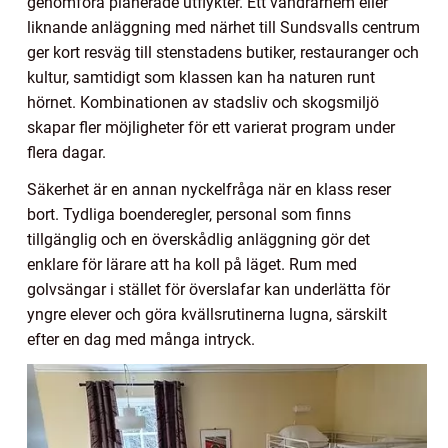
genomföra planerade utflykter. Ett vandrarhem eller
liknande anläggning med närhet till Sundsvalls centrum
ger kort resväg till stenstadens butiker, restauranger och
kultur, samtidigt som klassen kan ha naturen runt
hörnet. Kombinationen av stadsliv och skogsmiljö
skapar fler möjligheter för ett varierat program under
flera dagar.
Säkerhet är en annan nyckelfråga när en klass reser
bort. Tydliga boenderegler, personal som finns
tillgänglig och en överskådlig anläggning gör det
enklare för lärare att ha koll på läget. Rum med
golvsängar i stället för överslafar kan underlätta för
yngre elever och göra kvällsrutinerna lugna, särskilt
efter en dag med många intryck.