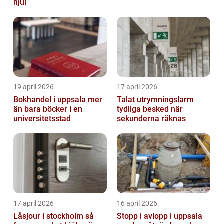
hjul
19 april 2026
17 april 2026
Bokhandel i uppsala mer
Talat utrymningslarm
än bara böcker i en
tydliga besked när
universitetsstad
sekunderna räknas
17 april 2026
16 april 2026
Låsjour i stockholm så
Stopp i avlopp i uppsala