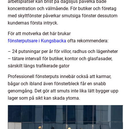
arbetsplatser kan brist på dagsljus påverka både
koncentration och välmående. För butiker och företag
med skyltfönster påverkar smutsiga fönster dessutom
kundernas första intryck.
För att motverka det här brukar
fönsterputsare i Kungsbacka
ofta rekommendera:
– 24 putsningar per år för villor, radhus och lägenheter
– tätare intervall för butiker, kontor och glasfasader,
särskilt längs trafikerade gator
Professionell fönsterputs innebär också att karmar,
bågar och ibland även fönsterbleck får en snabb
genomgång. Det gör att smuts inte lika lätt bygger upp
lager som på sikt kan skada ytorna.