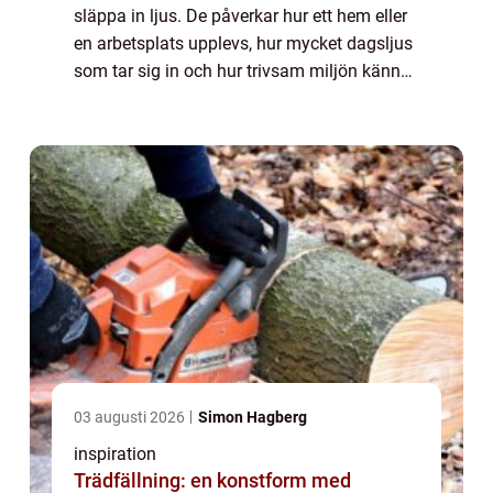
släppa in ljus. De påverkar hur ett hem eller
en arbetsplats upplevs, hur mycket dagsljus
som tar sig in och hur trivsam miljön känns.
I Kungsbacka, där väder, havsnära vindar
och pollenperioder snabbt smutsar ...
03 augusti 2026
Simon Hagberg
inspiration
Trädfällning: en konstform med