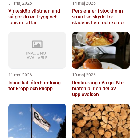
31 maj 2026
14 maj 2026
Virkesköp västmanland
Persienner i stockholm
så gör du en trygg och
smart solskydd för
lönsam affär
stadens hem och kontor
11 maj 2026
10 maj 2026
Isbad kall återhämtning
Restaurang i Växjö: När
för kropp och knopp
maten blir en del av
upplevelsen