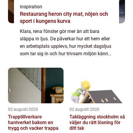
inspiration
Restaurang heron city mat, nöjen och
sport i kungens kurva
Klara, rena fönster gör mer än att bara
släppa in ljus. De påverkar hur ett hem eller
en arbetsplats upplevs, hur mycket dagsljus
som tar sig in och hur trivsam miljön känns.
I Kungsbacka, där väder, havsnära vindar
och pollenperioder snabbt smutsar ...
02 augusti 2026
02 augusti 2026
Trapptillverkare
Takläggning stockholm så
hantverket bakom en
väljer du rätt lösning för
trygg och vacker trappa
ditt tak