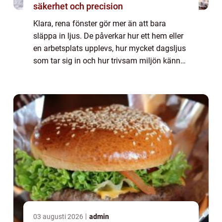
säkerhet och precision
Klara, rena fönster gör mer än att bara
släppa in ljus. De påverkar hur ett hem eller
en arbetsplats upplevs, hur mycket dagsljus
som tar sig in och hur trivsam miljön känns.
I Kungsbacka, där väder, havsnära vindar
och pollenperioder snabbt smutsar ...
03 augusti 2026
admin