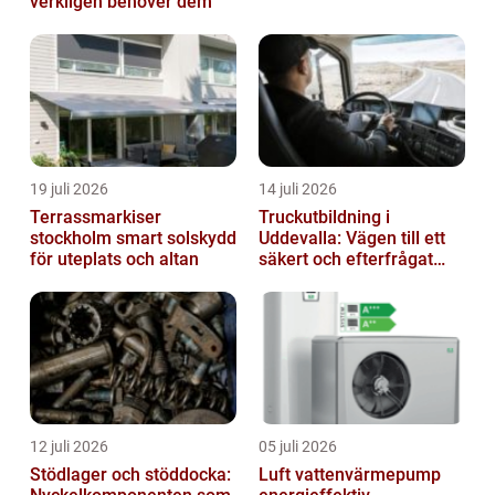
verkligen behöver dem
19 juli 2026
14 juli 2026
Terrassmarkiser
Truckutbildning i
stockholm smart solskydd
Uddevalla: Vägen till ett
för uteplats och altan
säkert och efterfrågat
truckkort
12 juli 2026
05 juli 2026
Stödlager och stöddocka:
Luft vattenvärmepump