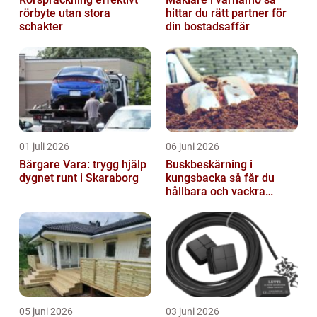
rörbyte utan stora
hittar du rätt partner för
schakter
din bostadsaffär
01 juli 2026
06 juni 2026
Bärgare Vara: trygg hjälp
Buskbeskärning i
dygnet runt i Skaraborg
kungsbacka så får du
hållbara och vackra
buskar året runt
05 juni 2026
03 juni 2026