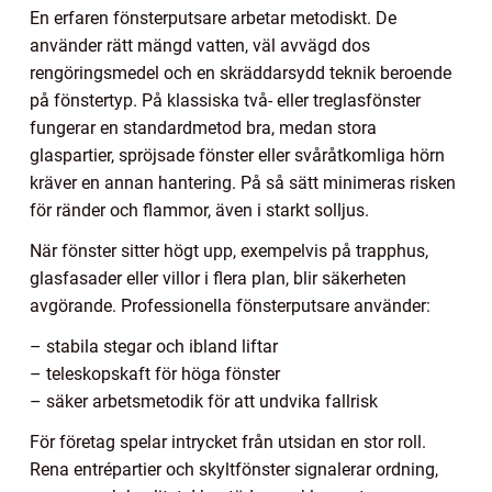
En erfaren fönsterputsare arbetar metodiskt. De
använder rätt mängd vatten, väl avvägd dos
rengöringsmedel och en skräddarsydd teknik beroende
på fönstertyp. På klassiska två- eller treglasfönster
fungerar en standardmetod bra, medan stora
glaspartier, spröjsade fönster eller svåråtkomliga hörn
kräver en annan hantering. På så sätt minimeras risken
för ränder och flammor, även i starkt solljus.
När fönster sitter högt upp, exempelvis på trapphus,
glasfasader eller villor i flera plan, blir säkerheten
avgörande. Professionella fönsterputsare använder:
– stabila stegar och ibland liftar
– teleskopskaft för höga fönster
– säker arbetsmetodik för att undvika fallrisk
För företag spelar intrycket från utsidan en stor roll.
Rena entrépartier och skyltfönster signalerar ordning,