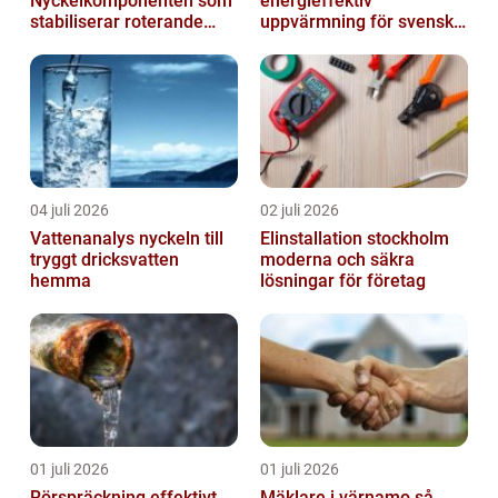
Nyckelkomponenten som
energieffektiv
stabiliserar roterande
uppvärmning för svenska
processer
hem
04 juli 2026
02 juli 2026
Vattenanalys nyckeln till
Elinstallation stockholm
tryggt dricksvatten
moderna och säkra
hemma
lösningar för företag
01 juli 2026
01 juli 2026
Rörspräckning effektivt
Mäklare i värnamo så