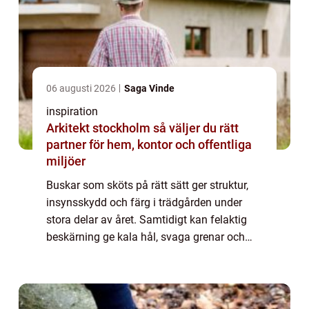
06 augusti 2026
Saga Vinde
inspiration
Arkitekt stockholm så väljer du rätt
partner för hem, kontor och offentliga
miljöer
Buskar som sköts på rätt sätt ger struktur,
insynsskydd och färg i trädgården under
stora delar av året. Samtidigt kan felaktig
beskärning ge kala hål, svaga grenar och
sämre blomning. I kustnära lägen som
Kungsbacka spelar dessutom vind, salt, sol
o...