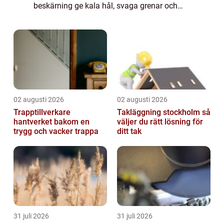
beskärning ge kala hål, svaga grenar och
sämre blomning. I kustnära lägen som
Kungsbacka spelar dessutom vind, salt, sol
o...
02 augusti 2026
02 augusti 2026
Trapptillverkare
Takläggning stockholm så
hantverket bakom en
väljer du rätt lösning för
trygg och vacker trappa
ditt tak
31 juli 2026
31 juli 2026