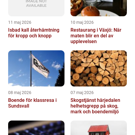
11 maj 2026
10 maj 2026
Isbad kall återhämtning
Restaurang i Växjö: När
för kropp och knopp
maten blir en del av
upplevelsen
08 maj 2026
07 maj 2026
Boende för klassresa i
Skogstjänst härjedalen
Sundsvall
helhetsgrepp på skog,
mark och boendemiljö