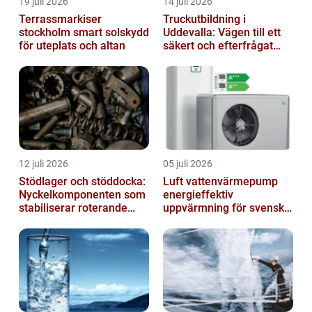
19 juli 2026
14 juli 2026
Terrassmarkiser
Truckutbildning i
stockholm smart solskydd
Uddevalla: Vägen till ett
för uteplats och altan
säkert och efterfrågat
truckkort
12 juli 2026
05 juli 2026
Stödlager och stöddocka:
Luft vattenvärmepump
Nyckelkomponenten som
energieffektiv
stabiliserar roterande
uppvärmning för svenska
processer
hem