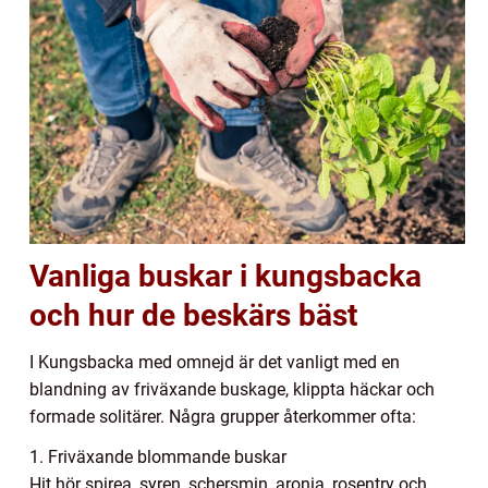
Vanliga buskar i kungsbacka
och hur de beskärs bäst
I Kungsbacka med omnejd är det vanligt med en
blandning av friväxande buskage, klippta häckar och
formade solitärer. Några grupper återkommer ofta:
1. Friväxande blommande buskar
Hit hör spirea, syren, schersmin, aronia, rosentry och