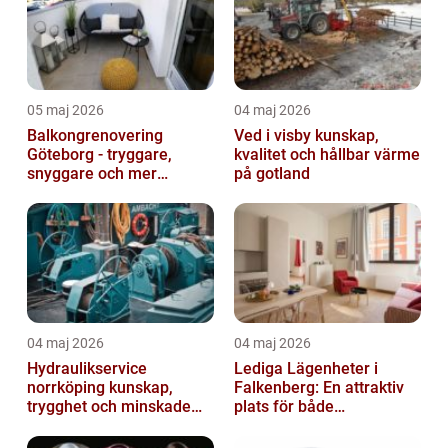
05 maj 2026
04 maj 2026
Balkongrenovering
Ved i visby kunskap,
Göteborg - tryggare,
kvalitet och hållbar värme
snyggare och mer
på gotland
värdefull fastighet
04 maj 2026
04 maj 2026
Hydraulikservice
Lediga Lägenheter i
norrköping kunskap,
Falkenberg: En attraktiv
trygghet och minskade
plats för både
driftstopp
permanenta boenden och
semesterfirare