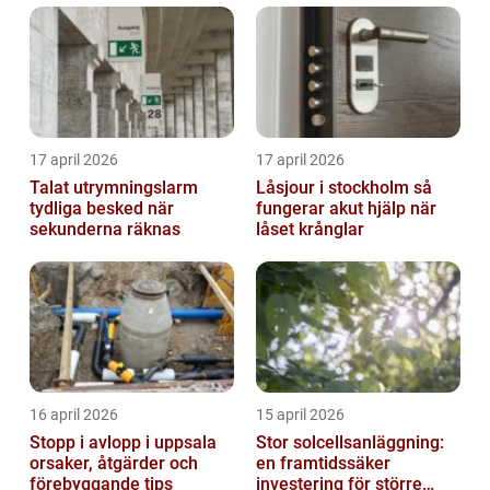
17 april 2026
17 april 2026
Talat utrymningslarm
Låsjour i stockholm så
tydliga besked när
fungerar akut hjälp när
sekunderna räknas
låset krånglar
16 april 2026
15 april 2026
Stopp i avlopp i uppsala
Stor solcellsanläggning:
orsaker, åtgärder och
en framtidssäker
förebyggande tips
investering för större