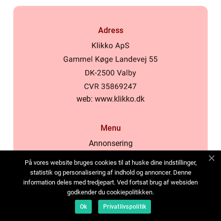
Adress
web:
www.klikko.dk
Menu
Annonsering
Om oss
På vores website bruges cookies til at huske dine indstillinger,
Cookies
statistik og personalisering af indhold og annoncer. Denne
information deles med tredjepart. Ved fortsat brug af websiden
Kontakta oss
godkender du cookiepolitikken.
Sitemap
Ok
Privatlivspolitik