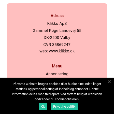
Adress
web:
www.klikko.dk
Menu
Annonsering
Om oss
På vores website bruges cookies til at huske dine indstillinger,
Cookies
statistik og personalisering af indhold og annoncer. Denne
information deles med tredjepart. Ved fortsat brug af websiden
Kontakta oss
godkender du cookiepolitikken.
Sitemap
Ok
Privatlivspolitik