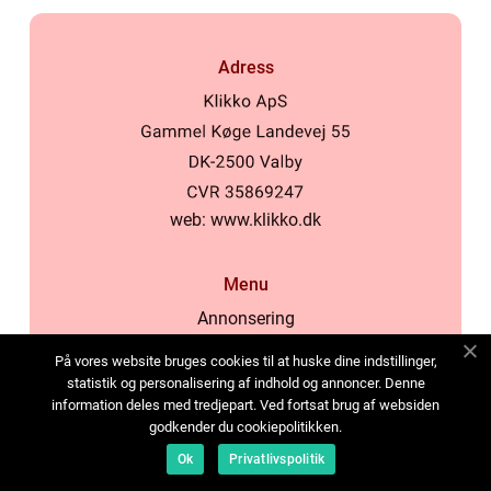
Adress
web:
www.klikko.dk
Menu
Annonsering
Om oss
På vores website bruges cookies til at huske dine indstillinger,
Cookies
statistik og personalisering af indhold og annoncer. Denne
information deles med tredjepart. Ved fortsat brug af websiden
Kontakta oss
godkender du cookiepolitikken.
Sitemap
Ok
Privatlivspolitik