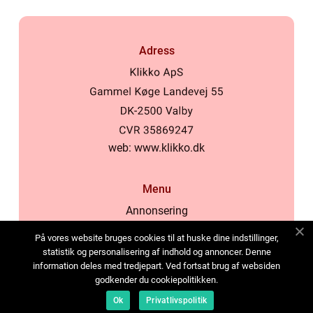
Adress
web:
www.klikko.dk
Menu
Annonsering
Om oss
På vores website bruges cookies til at huske dine indstillinger,
Cookies
statistik og personalisering af indhold og annoncer. Denne
information deles med tredjepart. Ved fortsat brug af websiden
Kontakta oss
godkender du cookiepolitikken.
Sitemap
Ok
Privatlivspolitik