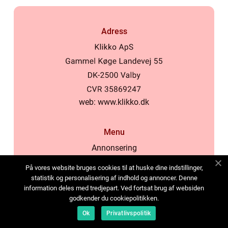
Adress
web:
www.klikko.dk
Menu
Annonsering
Om oss
På vores website bruges cookies til at huske dine indstillinger,
Cookies
statistik og personalisering af indhold og annoncer. Denne
information deles med tredjepart. Ved fortsat brug af websiden
Kontakta oss
godkender du cookiepolitikken.
Sitemap
Ok
Privatlivspolitik