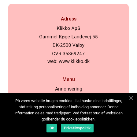
Adress
web:
www.klikko.dk
Menu
Annonsering
Om oss
På vores website bruges cookies til at huske dine indstillinger,
Cookies
statistik og personalisering af indhold og annoncer. Denne
information deles med tredjepart. Ved fortsat brug af websiden
Kontakta oss
godkender du cookiepolitikken.
Sitemap
Ok
Privatlivspolitik