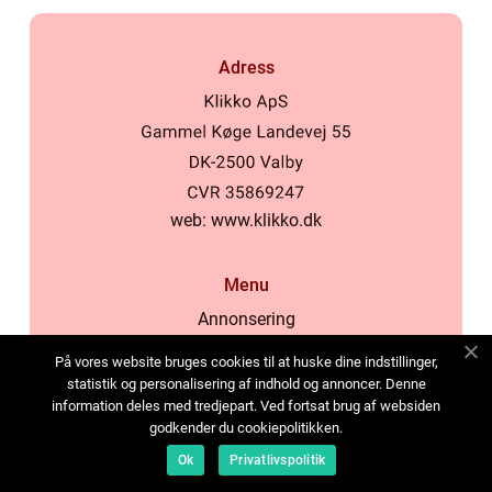
Adress
web:
www.klikko.dk
Menu
Annonsering
Om oss
På vores website bruges cookies til at huske dine indstillinger,
Cookies
statistik og personalisering af indhold og annoncer. Denne
information deles med tredjepart. Ved fortsat brug af websiden
Kontakta oss
godkender du cookiepolitikken.
Sitemap
Ok
Privatlivspolitik