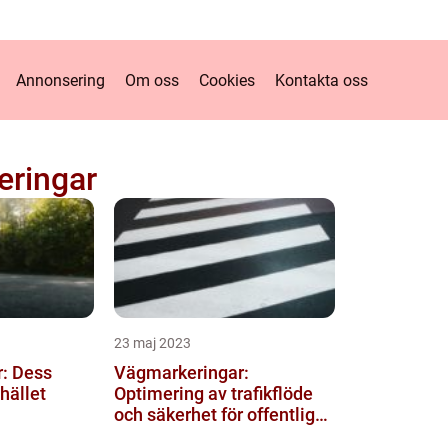
Annonsering
Om oss
Cookies
Kontakta oss
eringar
23 maj 2023
: Dess
Vägmarkeringar:
hället
Optimering av trafikflöde
och säkerhet för offentliga
miljöer