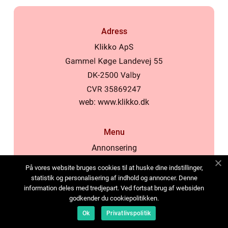
Adress
web:
www.klikko.dk
Menu
Annonsering
Om oss
På vores website bruges cookies til at huske dine indstillinger,
Cookies
statistik og personalisering af indhold og annoncer. Denne
information deles med tredjepart. Ved fortsat brug af websiden
Kontakta oss
godkender du cookiepolitikken.
Sitemap
Ok
Privatlivspolitik