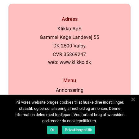
Adress
web:
www.klikko.dk
Menu
Annonsering
Om oss
På vores website bruges cookies til at huske dine indstillinger,
Cookies
statistik og personalisering af indhold og annoncer. Denne
information deles med tredjepart. Ved fortsat brug af websiden
Kontakta oss
godkender du cookiepolitikken.
Sitemap
Ok
Privatlivspolitik