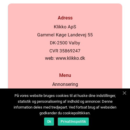
Adress
web:
www.klikko.dk
Menu
Annonsering
Om oss
På vores website bruges cookies til at huske dine indstillinger,
Cookies
statistik og personalisering af indhold og annoncer. Denne
information deles med tredjepart. Ved fortsat brug af websiden
Kontakta oss
godkender du cookiepolitikken.
Sitemap
Ok
Privatlivspolitik