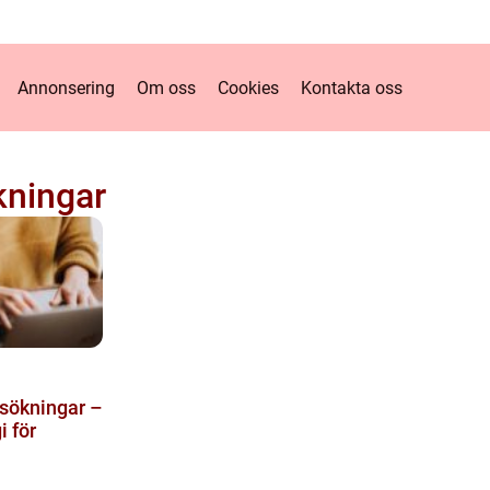
Annonsering
Om oss
Cookies
Kontakta oss
kningar
sökningar –
i för