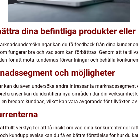
ättra dina befintliga produkter eller 
knadsundersökningar kan du få feedback från dina kunder om d
d som fungerar bra och vad som kan förbättras. Genom att ta til
den för att möta kundernas förväntningar och behålla konkurre
knadssegment och möjligheter
 kan du även undersöka andra intressanta marknadssegment o
referenser kan du identifiera nya områden där din verksamhet k
å en bredare kundbas, vilket kan vara avgörande för tillväxten av 
urrenterna
tfullt verktyg för att få insikt om vad dina konkurrenter gör rätt
och kundupplevelse kan du få en bättre förståelse för hur du kan 