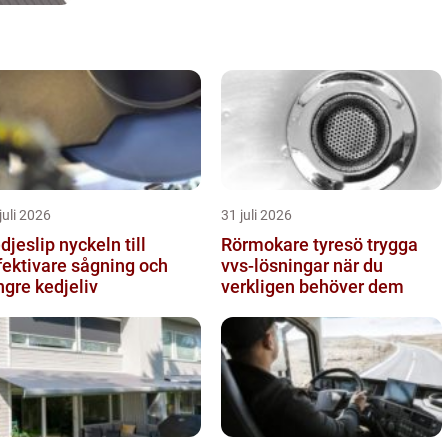
marknadsunders&oum...
juli 2026
31 juli 2026
slip nyckeln till
Rörmokare tyresö trygga
fektivare sågning och
vvs-lösningar när du
ngre kedjeliv
verkligen behöver dem