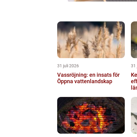
31 juli 2026
31 
Vassröjning: en insats för
Kedje
Öppna vattenlandskap
ef
lä