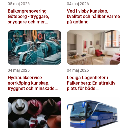
05 maj 2026
04 maj 2026
Balkongrenovering
Ved i visby kunskap,
Göteborg - tryggare,
kvalitet och hållbar värme
snyggare och mer
på gotland
värdefull fastighet
04 maj 2026
04 maj 2026
Hydraulikservice
Lediga Lägenheter i
norrköping kunskap,
Falkenberg: En attraktiv
trygghet och minskade
plats för både
driftstopp
permanenta boenden och
semesterfirare