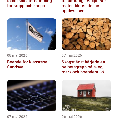
Isbad kall återhämtning
Restaurang i Växjö: När
för kropp och knopp
maten blir en del av
upplevelsen
08 maj 2026
07 maj 2026
Boende för klassresa i
Skogstjänst härjedalen
Sundsvall
helhetsgrepp på skog,
mark och boendemiljö
07 maj 2026
06 maj 2026