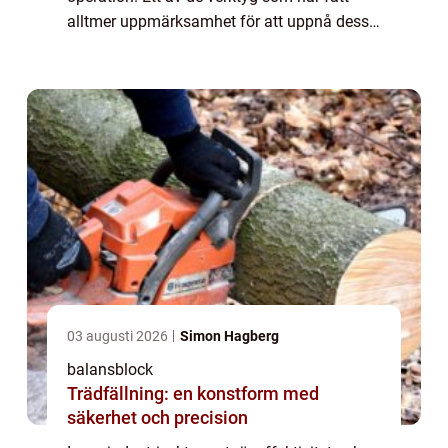
alltmer uppmärksamhet för att uppnå dessa
mål är balansblock. Dessa e...
03 augusti 2026
Simon Hagberg
balansblock
Trädfällning: en konstform med
säkerhet och precision