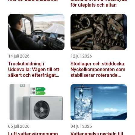
för uteplats och altan
14 juli 2026
12 juli 2026
Truckutbildning i
Stödlager och stöddocka:
Uddevalla: Vägen till ett
Nyckelkomponenten som
säkert och efterfrågat
stabiliserar roterande
truckkort
processer
05 juli 2026
04 juli 2026
Luft vattenvärmepump
Vattenanalys nyckeln till