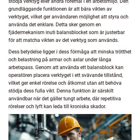
stödja verktyg eller andra föremål i en arbetsmiljö. Den
grundläggande funktionen är att bära vikten av
verktyget, vilket ger användaren möjlighet att styra och
använda det enklare. Detta sker genom en
fjädermekanism inuti balansblocket som är justerbar
för att matcha vikten av det verktyg som används.
Dess betydelse ligger i dess förmåga att minska trötthet
och belastning på armar och axlar under långa
arbetspass. Genom att använda ett balansblock kan
operatören placera verktyget i ett svävande tillstånd,
vilket ger enkel rörelse och åtkomst utan att behöva
stödja dess fulla vikt. Denna funktion är särskilt
användbar när det gäller tungt arbete, där repetitiva
rörelser och lyft kan leda till kroniska skador.