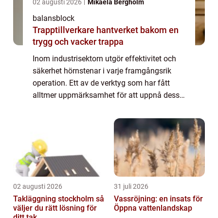
02 augusti 2026
Mikaela Bergholm
balansblock
Trapptillverkare hantverket bakom en
trygg och vacker trappa
Inom industrisektorn utgör effektivitet och
säkerhet hörnstenar i varje framgångsrik
operation. Ett av de verktyg som har fått
alltmer uppmärksamhet för att uppnå dessa
mål är balansblock. Dessa e...
02 augusti 2026
31 juli 2026
Takläggning stockholm så
Vassröjning: en insats för
väljer du rätt lösning för
Öppna vattenlandskap
ditt tak