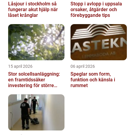
Låsjour i stockholm så
Stopp i avlopp i uppsala
fungerar akut hjälp när
orsaker, åtgärder och
låset krånglar
förebyggande tips
15 april 2026
06 april 2026
Stor solcellsanläggning:
Speglar som form,
en framtidssäker
funktion och känsla i
investering för större
rummet
fastigheter