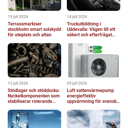
19 juli 2026
14 juli 2026
Terrassmarkiser
Truckutbildning i
stockholm smart solskydd
Uddevalla: Vägen till ett
för uteplats och altan
säkert och efterfrågat
truckkort
12 juli 2026
05 juli 2026
Stödlager och stöddocka:
Luft vattenvärmepump
Nyckelkomponenten som
energieffektiv
stabiliserar roterande
uppvärmning för svenska
processer
hem