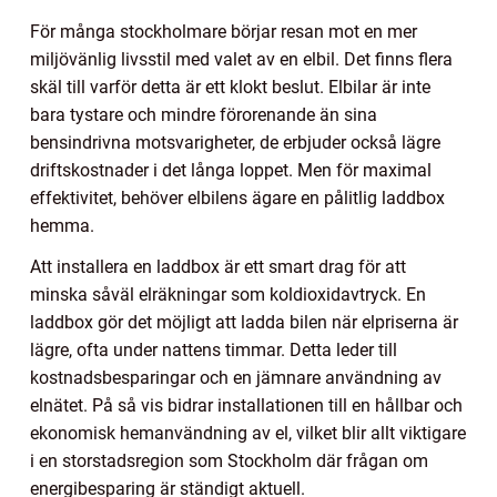
För många stockholmare börjar resan mot en mer
miljövänlig livsstil med valet av en elbil. Det finns flera
skäl till varför detta är ett klokt beslut. Elbilar är inte
bara tystare och mindre förorenande än sina
bensindrivna motsvarigheter, de erbjuder också lägre
driftskostnader i det långa loppet. Men för maximal
effektivitet, behöver elbilens ägare en pålitlig laddbox
hemma.
Att installera en laddbox är ett smart drag för att
minska såväl elräkningar som koldioxidavtryck. En
laddbox gör det möjligt att ladda bilen när elpriserna är
lägre, ofta under nattens timmar. Detta leder till
kostnadsbesparingar och en jämnare användning av
elnätet. På så vis bidrar installationen till en hållbar och
ekonomisk hemanvändning av el, vilket blir allt viktigare
i en storstadsregion som Stockholm där frågan om
energibesparing är ständigt aktuell.