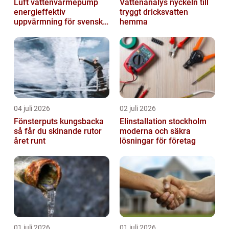
Luft vattenvärmepump
Vattenanalys nyckeln till
energieffektiv
tryggt dricksvatten
uppvärmning för svenska
hemma
hem
04 juli 2026
02 juli 2026
Fönsterputs kungsbacka
Elinstallation stockholm
så får du skinande rutor
moderna och säkra
året runt
lösningar för företag
01 juli 2026
01 juli 2026