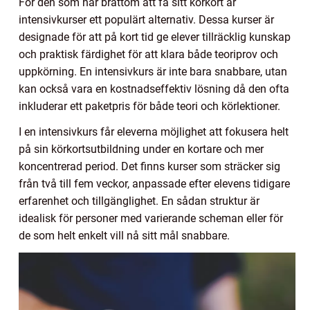
För den som har bråttom att få sitt körkort är
intensivkurser ett populärt alternativ. Dessa kurser är
designade för att på kort tid ge elever tillräcklig kunskap
och praktisk färdighet för att klara både teoriprov och
uppkörning. En intensivkurs är inte bara snabbare, utan
kan också vara en kostnadseffektiv lösning då den ofta
inkluderar ett paketpris för både teori och körlektioner.
I en intensivkurs får eleverna möjlighet att fokusera helt
på sin körkortsutbildning under en kortare och mer
koncentrerad period. Det finns kurser som sträcker sig
från två till fem veckor, anpassade efter elevens tidigare
erfarenhet och tillgänglighet. En sådan struktur är
idealisk för personer med varierande scheman eller för
de som helt enkelt vill nå sitt mål snabbare.