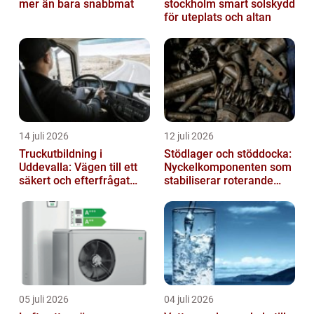
mer än bara snabbmat
stockholm smart solskydd
för uteplats och altan
14 juli 2026
12 juli 2026
Truckutbildning i
Stödlager och stöddocka:
Uddevalla: Vägen till ett
Nyckelkomponenten som
säkert och efterfrågat
stabiliserar roterande
truckkort
processer
05 juli 2026
04 juli 2026