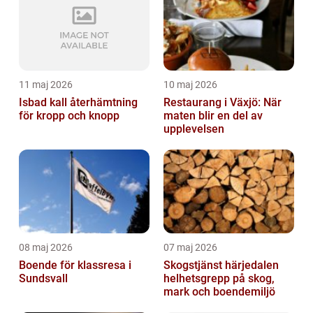
11 maj 2026
10 maj 2026
Isbad kall återhämtning
Restaurang i Växjö: När
för kropp och knopp
maten blir en del av
upplevelsen
08 maj 2026
07 maj 2026
Boende för klassresa i
Skogstjänst härjedalen
Sundsvall
helhetsgrepp på skog,
mark och boendemiljö