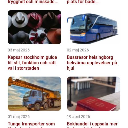
trygghet och minskade
plats för både
driftstopp
permanenta boenden och
semesterfirare
03 maj 2026
02 maj 2026
Kepsar stockholm guide
Bussresor helsingborg
till stil, funktion och rätt
bekväma upplevelser på
val i storstaden
hjul
01 maj 2026
19 april 2026
Tunga transporter som
Bokhandel i uppsala mer