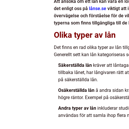
Att ansöka om ett lån kan vara en lö
det enligt oss på
lånse.se
viktigt att
övervägelse och förståelse för de vil
typerna som finns tillgängliga till d
Olika typer av lån
Det finns en rad olika typer av lån t
Generellt sett kan lån kategoriseras s
Säkerställda lån
kräver att låntaga
tillbaka lånet, har långivaren rätt 
på säkerställda lån.
Osäkerställda lån
å andra sidan krä
högre räntor. Exempel på osäkerstäl
Andra typer av lån
inkluderar studi
användas för att samla ihop flera 