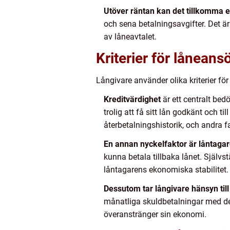
Utöver räntan kan det tillkomma e
och sena betalningsavgifter. Det är 
av låneavtalet.
Kriterier för lånean
Långivare använder olika kriterier 
Kreditvärdighet
är ett centralt be
trolig att få sitt lån godkänt och t
återbetalningshistorik, och andra fa
En annan nyckelfaktor är låntagar
kunna betala tillbaka lånet. Självs
låntagarens ekonomiska stabilitet.
Dessutom tar långivare hänsyn till
månatliga skuldbetalningar med dera
överanstränger sin ekonomi.