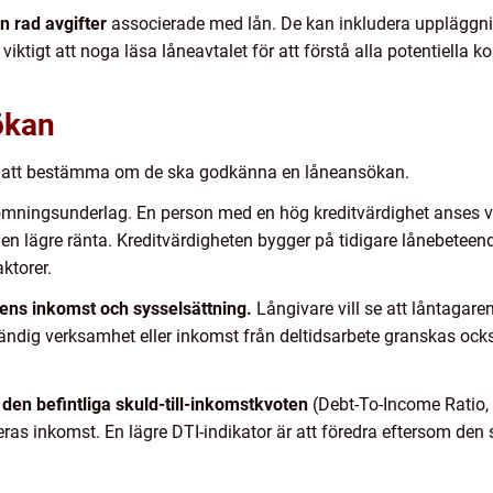
n rad avgifter
associerade med lån. De kan inkludera uppläggnin
viktigt att noga läsa låneavtalet för att förstå alla potentiella 
sökan
för att bestämma om de ska godkänna en låneansökan.
dömningsunderlag. En person med en hög kreditvärdighet anses v
ill en lägre ränta. Kreditvärdigheten bygger på tidigare lånebete
ktorer.
ens inkomst och sysselsättning.
Långivare vill se att låntagaren
tändig verksamhet eller inkomst från deltidsarbete granskas ocks
 den befintliga skuld-till-inkomstkvoten
(Debt-To-Income Ratio,
s inkomst. En lägre DTI-indikator är att föredra eftersom den si