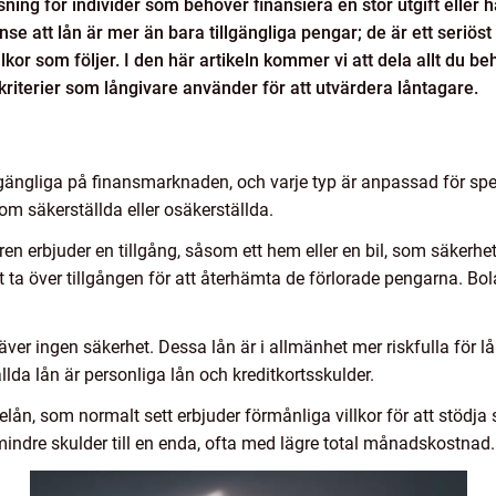
sning för individer som behöver finansiera en stor utgift eller
 inse att lån är mer än bara tillgängliga pengar; de är ett ser
lkor som följer. I den här artikeln kommer vi att dela allt du be
e kriterier som långivare använder för att utvärdera låntagare.
illgängliga på finansmarknaden, och varje typ är anpassad för s
om säkerställda eller osäkerställda.
ren erbjuder en tillgång, såsom ett hem eller en bil, som säkerh
att ta över tillgången för att återhämta de förlorade pengarna. Bo
ver ingen säkerhet. Dessa lån är i allmänhet mer riskfulla för l
lda lån är personliga lån och kreditkortsskulder.
elån, som normalt sett erbjuder förmånliga villkor för att stödj
mindre skulder till en enda, ofta med lägre total månadskostnad.