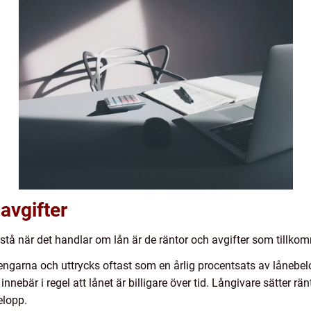
 avgifter
rstå när det handlar om lån är de räntor och avgifter som tillko
engarna och uttrycks oftast som en årlig procentsats av lånebelo
nebär i regel att lånet är billigare över tid. Långivare sätter rä
elopp.