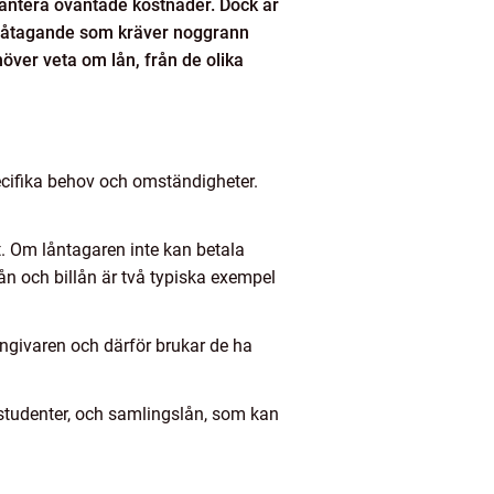
 hantera oväntade kostnader. Dock är
iöst åtagande som kräver noggrann
höver veta om lån, från de olika
pecifika behov och omständigheter.
et. Om låntagaren inte kan betala
lån och billån är två typiska exempel
ångivaren och därför brukar de ha
a studenter, och samlingslån, som kan