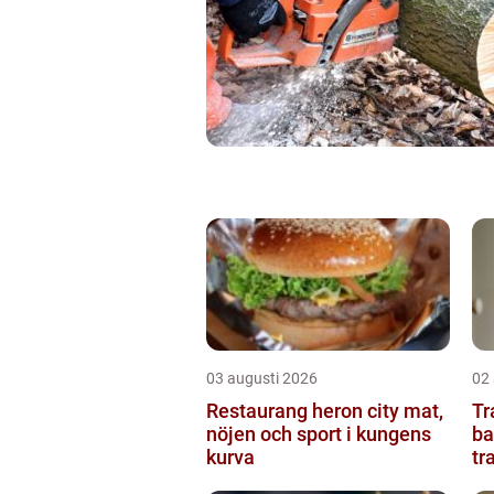
03 augusti 2026
02
Restaurang heron city mat,
Trap
nöjen och sport i kungens
ba
kurva
tr