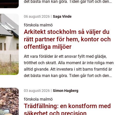
det bästa man kan göra. Tiden går fort och den
kan inte gå i repris. Det är viktigt att göra r...
06 augusti 2026
Saga Vinde
förskola malmö
Arkitekt stockholm så väljer du
rätt partner för hem, kontor och
offentliga miljöer
Att vara förälder är ett ansvar fyllt med glädje,
trötthet och skratt. Alla moment är inte roliga men
alltid givande. Att investera i sitt barns framtid är
det bästa man kan göra. Tiden går fort och den
kan inte gå i repris. Det är viktigt att göra r...
03 augusti 2026
Simon Hagberg
förskola malmö
Trädfällning: en konstform med
säkerhet och precision