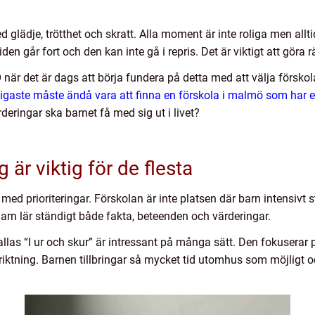
ed glädje, trötthet och skratt. Alla moment är inte roliga men allti
n går fort och den kan inte gå i repris. Det är viktigt att göra rä
 när det är dags att börja fundera på detta med att välja förskol
tigaste måste ändå vara att finna en förskola i malmö som har 
deringar ska barnet få med sig ut i livet?
g är viktig för de flesta
 med prioriteringar. Förskolan är inte platsen där barn intensivt
. Barn lär ständigt både fakta, beteenden och värderingar.
las “I ur och skur” är intressant på många sätt. Den fokuserar
inriktning. Barnen tillbringar så mycket tid utomhus som möjligt 