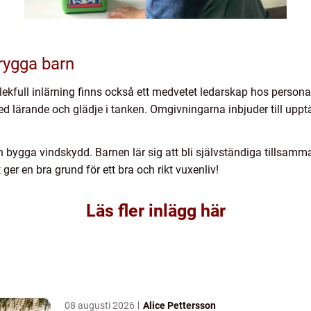
rygga barn
lekfull inlärning finns också ett medvetet ledarskap hos person
d med lärande och glädje i tanken. Omgivningarna inbjuder till upp
ch bygga vindskydd. Barnen lär sig att bli självständiga tillsam
er en bra grund för ett bra och rikt vuxenliv!
Läs fler inlägg här
08 augusti 2026
Alice Pettersson