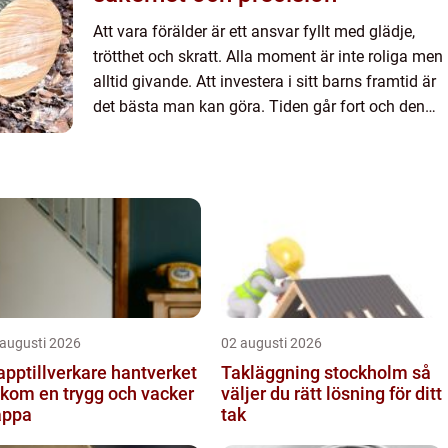
Att vara förälder är ett ansvar fyllt med glädje,
trötthet och skratt. Alla moment är inte roliga men
alltid givande. Att investera i sitt barns framtid är
det bästa man kan göra. Tiden går fort och den
kan inte gå i repris. Det är viktigt att göra r...
 augusti 2026
02 augusti 2026
ptillverkare hantverket
Takläggning stockholm så
kom en trygg och vacker
väljer du rätt lösning för ditt
appa
tak