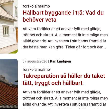
förskola malmö
Hållbart byggande i trä: Vad du
behöver veta
Att vara förälder är ett ansvar fyllt med glädje,
trötthet och skratt. Alla moment är inte roliga men
alltid givande. Att investera i sitt barns framtid är
det bästa man kan göra. Tiden går fort och den
kan inte gå i repris. Det är viktigt att göra r...
07 augusti 2026
Karl Lindgren
förskola malmö
Takreparation så håller du taket
tätt, tryggt och hållbart
Att vara förälder är ett ansvar fyllt med glädje,
trötthet och skratt. Alla moment är inte roliga men
alltid givande. Att investera i sitt barns framtid är