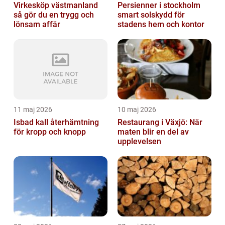
Virkesköp västmanland
Persienner i stockholm
så gör du en trygg och
smart solskydd för
lönsam affär
stadens hem och kontor
11 maj 2026
10 maj 2026
Isbad kall återhämtning
Restaurang i Växjö: När
för kropp och knopp
maten blir en del av
upplevelsen