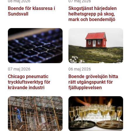
08 maj 2026
07 maj 2026
Boende för klassresa i
Skogstjänst härjedalen
Sundsvall
helhetsgrepp på skog,
mark och boendemiljö
07 maj 2026
06 maj 2026
Chicago pneumatic
Boende grövelsjön hitta
tryckluftsverktyg för
rätt utgångspunkt för
krävande industri
fjällupplevelsen