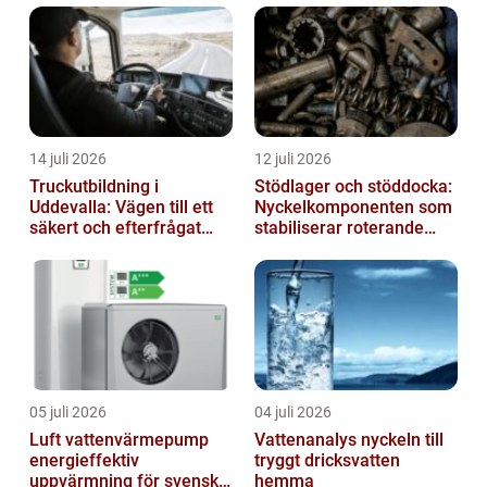
14 juli 2026
12 juli 2026
Truckutbildning i
Stödlager och stöddocka:
Uddevalla: Vägen till ett
Nyckelkomponenten som
säkert och efterfrågat
stabiliserar roterande
truckkort
processer
05 juli 2026
04 juli 2026
Luft vattenvärmepump
Vattenanalys nyckeln till
energieffektiv
tryggt dricksvatten
uppvärmning för svenska
hemma