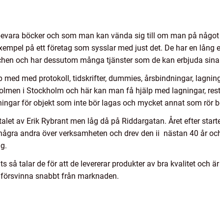
t bevara böcker och som man kan vända sig till om man på något
xempel på ett företag som sysslar med just det. De har en lång 
chen och har dessutom många tjänster som de kan erbjuda sina
 med med protokoll, tidskrifter, dummies, årsbindningar, lagni
holmen i Stockholm och här kan man få hjälp med lagningar, rest
sningar för objekt som inte bör lagas och mycket annat som rör bö
let av Erik Rybrant men låg då på Riddargatan. Året efter start
 några andra över verksamheten och drev den ii nästan 40 år och 
ag.
 så talar de för att de levererar produkter av bra kvalitet och ä
s försvinna snabbt från marknaden.