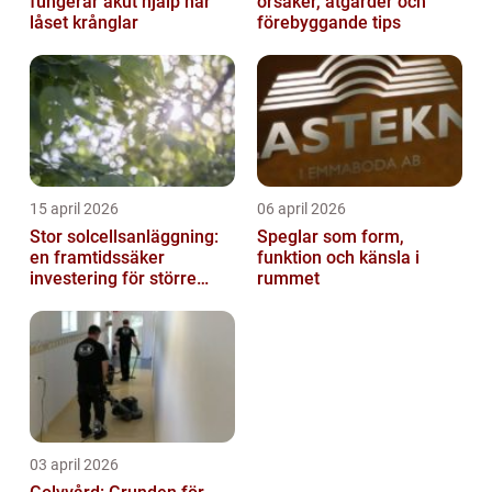
fungerar akut hjälp när
orsaker, åtgärder och
låset krånglar
förebyggande tips
15 april 2026
06 april 2026
Stor solcellsanläggning:
Speglar som form,
en framtidssäker
funktion och känsla i
investering för större
rummet
fastigheter
03 april 2026