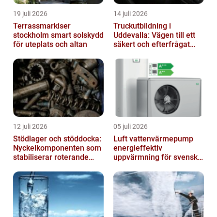
19 juli 2026
14 juli 2026
Terrassmarkiser
Truckutbildning i
stockholm smart solskydd
Uddevalla: Vägen till ett
för uteplats och altan
säkert och efterfrågat
truckkort
12 juli 2026
05 juli 2026
Stödlager och stöddocka:
Luft vattenvärmepump
Nyckelkomponenten som
energieffektiv
stabiliserar roterande
uppvärmning för svenska
processer
hem