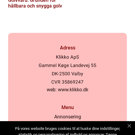
Golvvård: Grunden för
hållbara och snygga golv
Adress
web:
www.klikko.dk
Menu
Annonsering
Om oss
På vores website bruges cookies til at huske dine indstillinger,
Cookies
statistik og personalisering af indhold og annoncer. Denne