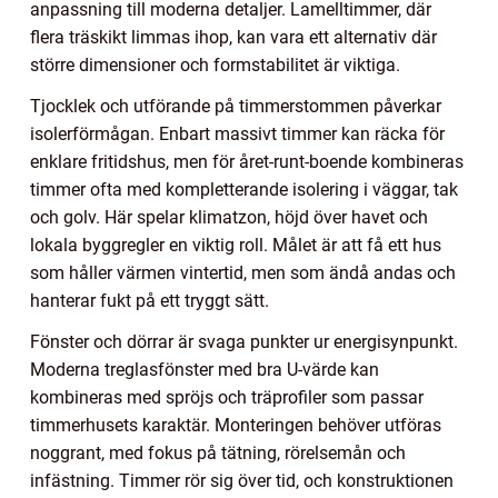
anpassning till moderna detaljer. Lamelltimmer, där
flera träskikt limmas ihop, kan vara ett alternativ där
större dimensioner och formstabilitet är viktiga.
Tjocklek och utförande på timmerstommen påverkar
isolerförmågan. Enbart massivt timmer kan räcka för
enklare fritidshus, men för året-runt-boende kombineras
timmer ofta med kompletterande isolering i väggar, tak
och golv. Här spelar klimatzon, höjd över havet och
lokala byggregler en viktig roll. Målet är att få ett hus
som håller värmen vintertid, men som ändå andas och
hanterar fukt på ett tryggt sätt.
Fönster och dörrar är svaga punkter ur energisynpunkt.
Moderna treglasfönster med bra U-värde kan
kombineras med spröjs och träprofiler som passar
timmerhusets karaktär. Monteringen behöver utföras
noggrant, med fokus på tätning, rörelsemån och
infästning. Timmer rör sig över tid, och konstruktionen