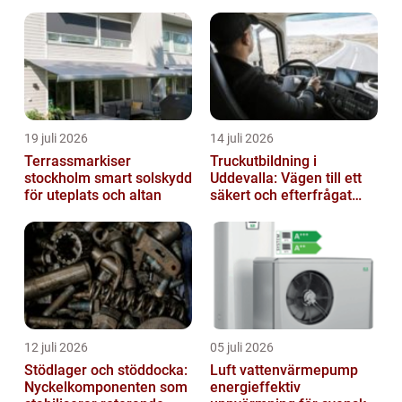
19 juli 2026
14 juli 2026
Terrassmarkiser
Truckutbildning i
stockholm smart solskydd
Uddevalla: Vägen till ett
för uteplats och altan
säkert och efterfrågat
truckkort
12 juli 2026
05 juli 2026
Stödlager och stöddocka:
Luft vattenvärmepump
Nyckelkomponenten som
energieffektiv