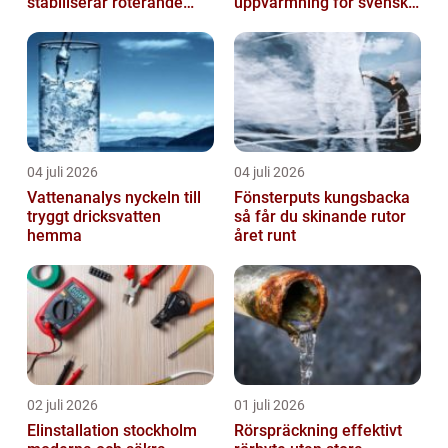
stabiliserar roterande
uppvärmning för svenska
processer
hem
04 juli 2026
04 juli 2026
Vattenanalys nyckeln till
Fönsterputs kungsbacka
tryggt dricksvatten
så får du skinande rutor
hemma
året runt
02 juli 2026
01 juli 2026
Elinstallation stockholm
Rörspräckning effektivt