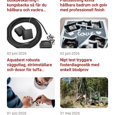
Buskbeskärning i
Plattsättning kinna
kungsbacka så får du
hållbara badrum och golv
hållbara och vackra
med professionell finish
buskar året runt
03 juni 2026
02 juni 2026
Aquabest robusta
Nipt test tryggare
vägguttag, strömställare
fosterdiagnostik med
och dosor för tuffa
enkelt blodprov
miljöer
01 juni 2026
31 maj 2026