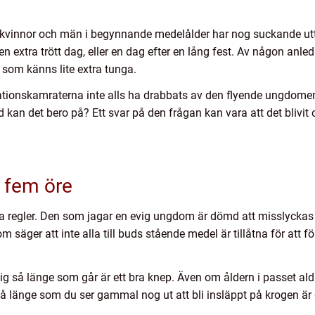
innor och män i begynnande medelålder har nog suckande uttala
 extra trött dag, eller en dag efter en lång fest. Av någon anle
r som känns lite extra tunga.
tionskamraterna inte alls ha drabbats av den flyende ungdome
ad kan det bero på? Ett svar på den frågan kan vara att det blivit 
ör fem öre
ga regler. Den som jagar en evig ungdom är dömd att misslyckas 
som säger att inte alla till buds stående medel är tillåtna för a
llig så länge som går är ett bra knep. Även om åldern i passet al
 Så länge som du ser gammal nog ut att bli insläppt på krogen är 