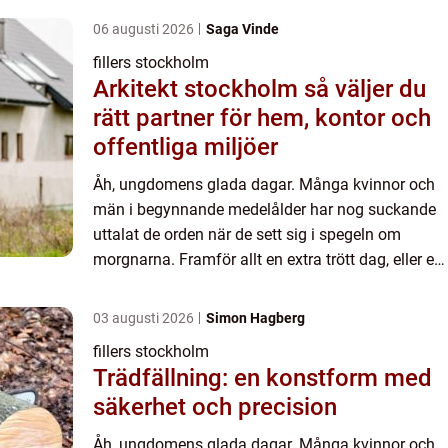
06 augusti 2026
Saga Vinde
fillers stockholm
Arkitekt stockholm så väljer du
rätt partner för hem, kontor och
offentliga miljöer
Åh, ungdomens glada dagar. Många kvinnor och
män i begynnande medelålder har nog suckande
uttalat de orden när de sett sig i spegeln om
morgnarna. Framför allt en extra trött dag, eller en
dag efter en lång fest. Av någon anledning brukar
de första å...
03 augusti 2026
Simon Hagberg
fillers stockholm
Trädfällning: en konstform med
säkerhet och precision
Åh, ungdomens glada dagar. Många kvinnor och