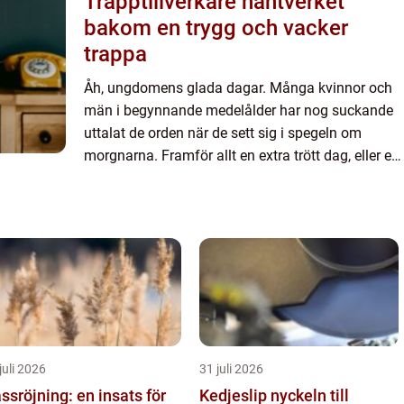
Trapptillverkare hantverket
bakom en trygg och vacker
trappa
Åh, ungdomens glada dagar. Många kvinnor och
män i begynnande medelålder har nog suckande
uttalat de orden när de sett sig i spegeln om
morgnarna. Framför allt en extra trött dag, eller en
dag efter en lång fest. Av någon anledning brukar
de första å...
juli 2026
31 juli 2026
ssröjning: en insats för
Kedjeslip nyckeln till