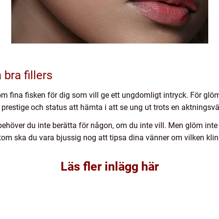
bra fillers
rtom fina fisken för dig som vill ge ett ungdomligt intryck. För glö
l prestige och status att hämta i att se ung ut trots en aktningsv
behöver du inte berätta för någon, om du inte vill. Men glöm inte
m ska du vara bjussig nog att tipsa dina vänner om vilken klinik
Läs fler inlägg här