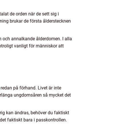
t de orden när de sett sig i
dning brukar de första ålderstecknen
n och annalkande ålderdomen. I alla
otroligt vanligt för människor att
redan på förhand. Livet är inte
tt förlänga ungdomsåren så mycket det
drig kan ändras, behöver du faktiskt
det faktiskt bara i passkontrollen.