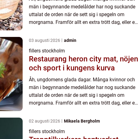
män i begynnande medelålder har nog suckande
uttalat de orden när de sett sig i spegeln om
morgnarna. Framför allt en extra trött dag, eller en
dag efter en lång fest. Av någon anledning brukar
de första å...
03 augusti 2026
admin
fillers stockholm
Restaurang heron city mat, nöjen
och sport i kungens kurva
Åh, ungdomens glada dagar. Många kvinnor och
män i begynnande medelålder har nog suckande
uttalat de orden när de sett sig i spegeln om
morgnarna. Framför allt en extra trött dag, eller en
dag efter en lång fest. Av någon anledning brukar
de första å...
02 augusti 2026
Mikaela Bergholm
fillers stockholm