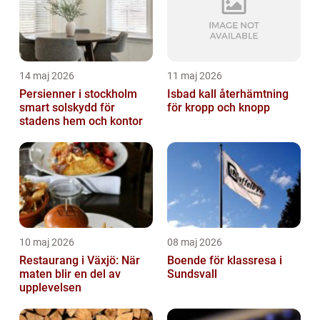
14 maj 2026
11 maj 2026
Persienner i stockholm
Isbad kall återhämtning
smart solskydd för
för kropp och knopp
stadens hem och kontor
10 maj 2026
08 maj 2026
Restaurang i Växjö: När
Boende för klassresa i
maten blir en del av
Sundsvall
upplevelsen