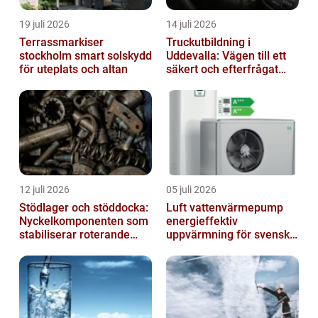
19 juli 2026
14 juli 2026
Terrassmarkiser
Truckutbildning i
stockholm smart solskydd
Uddevalla: Vägen till ett
för uteplats och altan
säkert och efterfrågat
truckkort
12 juli 2026
05 juli 2026
Stödlager och stöddocka:
Luft vattenvärmepump
Nyckelkomponenten som
energieffektiv
stabiliserar roterande
uppvärmning för svenska
processer
hem