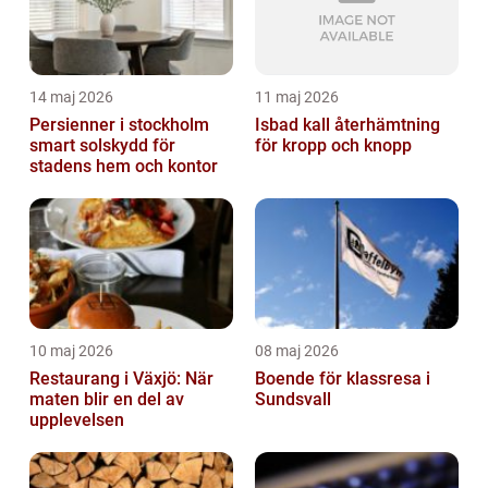
14 maj 2026
11 maj 2026
Persienner i stockholm
Isbad kall återhämtning
smart solskydd för
för kropp och knopp
stadens hem och kontor
10 maj 2026
08 maj 2026
Restaurang i Växjö: När
Boende för klassresa i
maten blir en del av
Sundsvall
upplevelsen