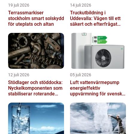
19 juli 2026
14 juli 2026
Terrassmarkiser
Truckutbildning i
stockholm smart solskydd
Uddevalla: Vägen till ett
för uteplats och altan
säkert och efterfrågat
truckkort
12 juli 2026
05 juli 2026
Stödlager och stöddocka:
Luft vattenvärmepump
Nyckelkomponenten som
energieffektiv
stabiliserar roterande
uppvärmning för svenska
processer
hem