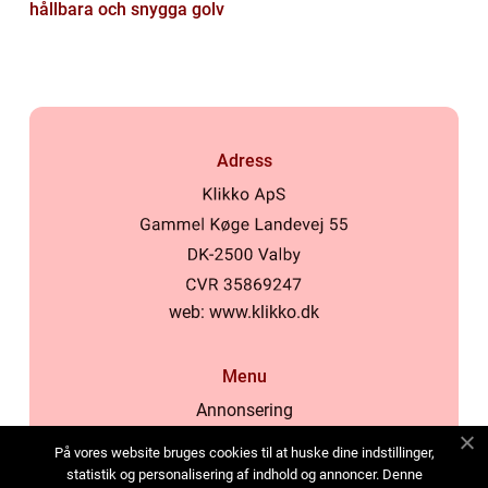
hållbara och snygga golv
Adress
web:
www.klikko.dk
Menu
Annonsering
Om oss
På vores website bruges cookies til at huske dine indstillinger,
Cookies
statistik og personalisering af indhold og annoncer. Denne