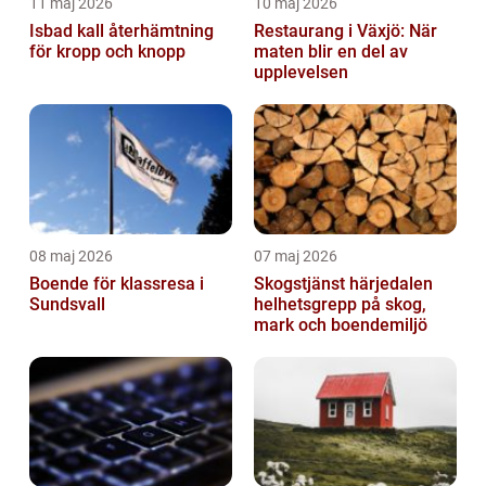
11 maj 2026
10 maj 2026
Isbad kall återhämtning
Restaurang i Växjö: När
för kropp och knopp
maten blir en del av
upplevelsen
08 maj 2026
07 maj 2026
Boende för klassresa i
Skogstjänst härjedalen
Sundsvall
helhetsgrepp på skog,
mark och boendemiljö