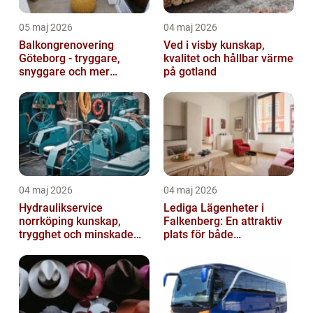
05 maj 2026
04 maj 2026
Balkongrenovering
Ved i visby kunskap,
Göteborg - tryggare,
kvalitet och hållbar värme
snyggare och mer
på gotland
värdefull fastighet
04 maj 2026
04 maj 2026
Hydraulikservice
Lediga Lägenheter i
norrköping kunskap,
Falkenberg: En attraktiv
trygghet och minskade
plats för både
driftstopp
permanenta boenden och
semesterfirare