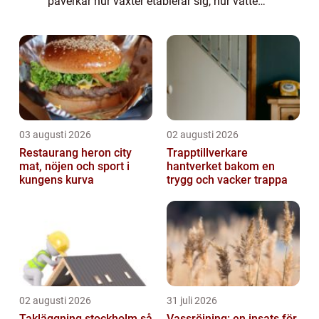
påverkar hur växter etablerar sig, hur vatten
dräneras och hur stabi...
03 augusti 2026
02 augusti 2026
Restaurang heron city
Trapptillverkare
mat, nöjen och sport i
hantverket bakom en
kungens kurva
trygg och vacker trappa
02 augusti 2026
31 juli 2026
Takläggning stockholm så
Vassröjning: en insats för