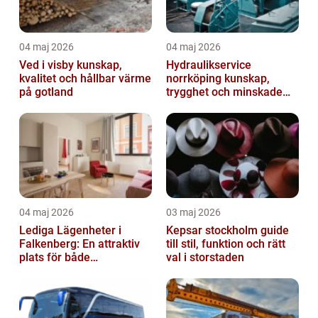
04 maj 2026
04 maj 2026
Ved i visby kunskap,
Hydraulikservice
kvalitet och hållbar värme
norrköping kunskap,
på gotland
trygghet och minskade
driftstopp
04 maj 2026
03 maj 2026
Lediga Lägenheter i
Kepsar stockholm guide
Falkenberg: En attraktiv
till stil, funktion och rätt
plats för både
val i storstaden
permanenta boenden och
semesterfirare