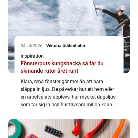
04 juli 2026
Viktoria Uddenholm
inspiration
Fönsterputs kungsbacka så får du
skinande rutor året runt
Klara, rena fönster gör mer än att bara
släppa in ljus. De påverkar hur ett hem eller
en arbetsplats upplevs, hur mycket dagsljus
som tar sig in och hur trivsam miljön känns.
I Kungsbacka, där väder, havsnära vindar
och pollenperioder snabbt smutsar ...