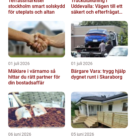
Terrassmarkiser
Truckutbildning i
stockholm smart solskydd
Uddevalla: Vägen till ett
för uteplats och altan
säkert och efterfrågat
truckkort
01 juli 2026
01 juli 2026
Mäklare i värnamo så
Bärgare Vara: trygg hjälp
hittar du rätt partner för
dygnet runt i Skaraborg
din bostadsaffär
06 juni 2026
05 juni 2026