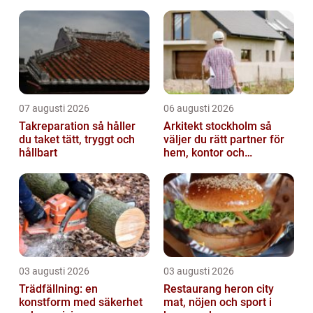
kommuner och entreprenörer väljer i stället
Rörspräckning...
07 augusti 2026
06 augusti 2026
Takreparation så håller
Arkitekt stockholm så
du taket tätt, tryggt och
väljer du rätt partner för
hållbart
hem, kontor och
offentliga miljöer
03 augusti 2026
03 augusti 2026
Trädfällning: en
Restaurang heron city
konstform med säkerhet
mat, nöjen och sport i