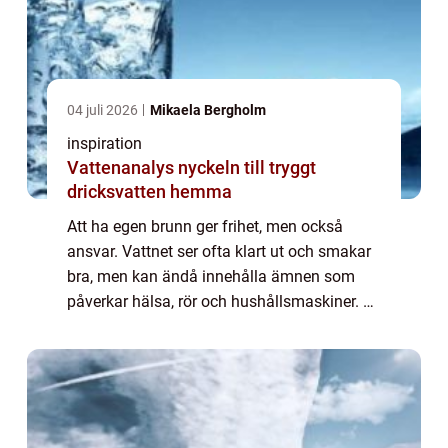
04 juli 2026
Mikaela Bergholm
inspiration
Vattenanalys nyckeln till tryggt
dricksvatten hemma
Att ha egen brunn ger frihet, men också
ansvar. Vattnet ser ofta klart ut och smakar
bra, men kan ändå innehålla ämnen som
påverkar hälsa, rör och hushållsmaskiner. En
Vattenanalys är det viktigaste verktyget för
att få fakta om vattnets kvalitet, is...