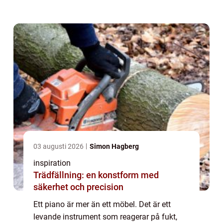
tydliga årstidsväxlingar, blir valet av
pianostämmare extra viktigt. En noggrann
och ...
03 augusti 2026
Simon Hagberg
inspiration
Trädfällning: en konstform med
säkerhet och precision
Ett piano är mer än ett möbel. Det är ett
levande instrument som reagerar på fukt,