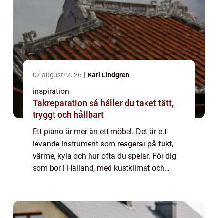
07 augusti 2026
Karl Lindgren
inspiration
Takreparation så håller du taket tätt,
tryggt och hållbart
Ett piano är mer än ett möbel. Det är ett
levande instrument som reagerar på fukt,
värme, kyla och hur ofta du spelar. För dig
som bor i Halland, med kustklimat och
tydliga årstidsväxlingar, blir valet av
pianostämmare extra viktigt. En noggrann
och ...