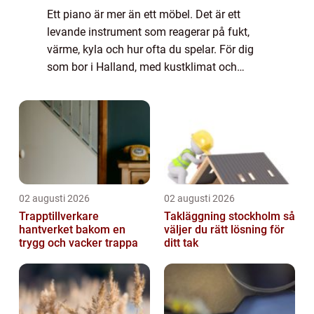
Ett piano är mer än ett möbel. Det är ett
levande instrument som reagerar på fukt,
värme, kyla och hur ofta du spelar. För dig
som bor i Halland, med kustklimat och
tydliga årstidsväxlingar, blir valet av
pianostämmare extra viktigt. En noggrann
och ...
02 augusti 2026
02 augusti 2026
Trapptillverkare
Takläggning stockholm så
hantverket bakom en
väljer du rätt lösning för
trygg och vacker trappa
ditt tak