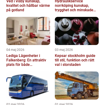
Ved i visby kunskap,
Hydraulikservice
kvalitet och hållbar värme
norrköping kunskap,
på gotland
trygghet och minskade
driftstopp
04 maj 2026
03 maj 2026
Lediga Lägenheter i
Kepsar stockholm guide
Falkenberg: En attraktiv
till stil, funktion och rätt
plats för både
val i storstaden
permanenta boenden och
semesterfirare
02 maj 2026
01 maj 2026