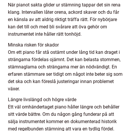
När pianot sakta glider ur stämning tappar det sin rena
klang. Intervallen låter orena, ackord skaver och du får
en känsla av att aldrig riktigt träffa rätt. För nybörjare
kan det till och med bli svårare att öva gehör om
instrumentet inte håller rätt tonhöjd.
Minska risken för skador
Om ett piano får stå ostämt under lång tid kan draget i
strängarna fördelas ojämnt. Det kan belasta stommen,
stämnaglarna och strängarna mer än nödvändigt. En
erfaren stämmare ser tidigt om något inte beter sig som
det ska och kan föreslå justeringar innan problemet
växer.
Längre livslängd och högre värde
Ett väl omhändertaget piano håller längre och behåller
sitt värde bättre. Om du någon gång funderar på att
sälja instrumentet kommer en dokumenterad historik
med regelbunden stämning att vara en tydlig fördel.