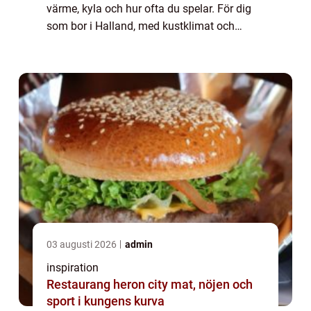
värme, kyla och hur ofta du spelar. För dig
som bor i Halland, med kustklimat och
tydliga årstidsväxlingar, blir valet av
pianostämmare extra viktigt. En noggrann
och ...
03 augusti 2026
admin
inspiration
Restaurang heron city mat, nöjen och
sport i kungens kurva