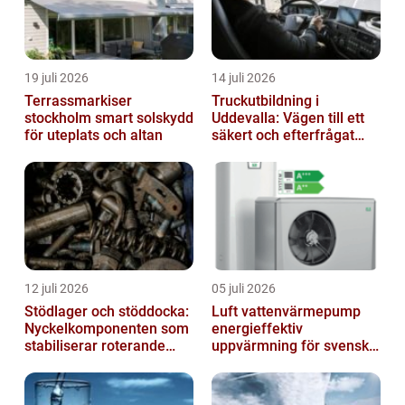
19 juli 2026
14 juli 2026
Terrassmarkiser
Truckutbildning i
stockholm smart solskydd
Uddevalla: Vägen till ett
för uteplats och altan
säkert och efterfrågat
truckkort
12 juli 2026
05 juli 2026
Stödlager och stöddocka:
Luft vattenvärmepump
Nyckelkomponenten som
energieffektiv
stabiliserar roterande
uppvärmning för svenska
processer
hem