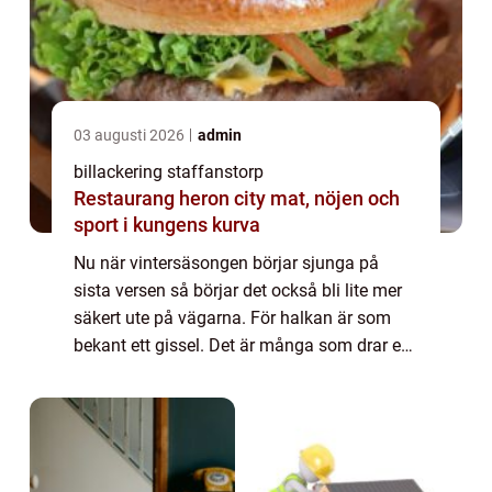
03 augusti 2026
admin
billackering staffanstorp
Restaurang heron city mat, nöjen och
sport i kungens kurva
Nu när vintersäsongen börjar sjunga på
sista versen så börjar det också bli lite mer
säkert ute på vägarna. För halkan är som
bekant ett gissel. Det är många som drar en
lättnadens suck när det väl blir lite enklare
att tar sig fram med bilen igen.Vi...