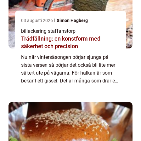
03 augusti 2026
Simon Hagberg
billackering staffanstorp
Trädfällning: en konstform med
säkerhet och precision
Nu när vintersäsongen börjar sjunga på
sista versen så börjar det också bli lite mer
säkert ute på vägarna. För halkan är som
bekant ett gissel. Det är många som drar en
lättnadens suck när det väl blir lite enklare
att tar sig fram med bilen igen.Vi...