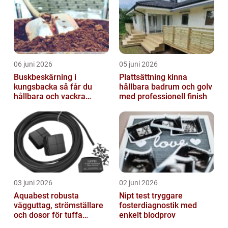
06 juni 2026
05 juni 2026
Buskbeskärning i
Plattsättning kinna
kungsbacka så får du
hållbara badrum och golv
hållbara och vackra
med professionell finish
buskar året runt
03 juni 2026
02 juni 2026
Aquabest robusta
Nipt test tryggare
vägguttag, strömställare
fosterdiagnostik med
och dosor för tuffa
enkelt blodprov
miljöer