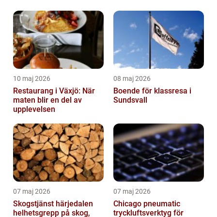
10 maj 2026
08 maj 2026
Restaurang i Växjö: När
Boende för klassresa i
maten blir en del av
Sundsvall
upplevelsen
07 maj 2026
07 maj 2026
Skogstjänst härjedalen
Chicago pneumatic
helhetsgrepp på skog,
tryckluftsverktyg för