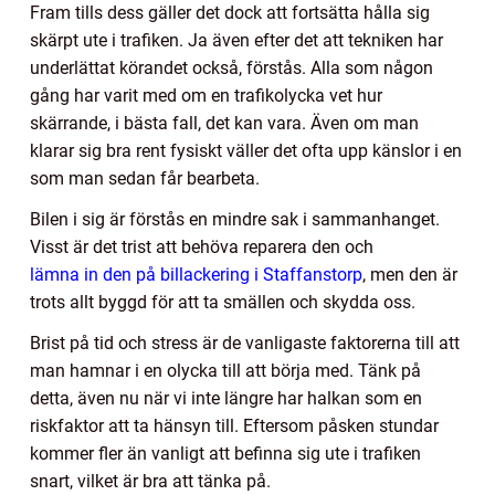
Fram tills dess gäller det dock att fortsätta hålla sig
skärpt ute i trafiken. Ja även efter det att tekniken har
underlättat körandet också, förstås. Alla som någon
gång har varit med om en trafikolycka vet hur
skärrande, i bästa fall, det kan vara. Även om man
klarar sig bra rent fysiskt väller det ofta upp känslor i en
som man sedan får bearbeta.
Bilen i sig är förstås en mindre sak i sammanhanget.
Visst är det trist att behöva reparera den och
lämna in den på billackering i Staffanstorp
, men den är
trots allt byggd för att ta smällen och skydda oss.
Brist på tid och stress är de vanligaste faktorerna till att
man hamnar i en olycka till att börja med. Tänk på
detta, även nu när vi inte längre har halkan som en
riskfaktor att ta hänsyn till. Eftersom påsken stundar
kommer fler än vanligt att befinna sig ute i trafiken
snart, vilket är bra att tänka på.