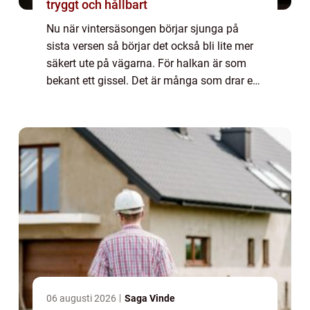
tryggt och hållbart
Nu när vintersäsongen börjar sjunga på
sista versen så börjar det också bli lite mer
säkert ute på vägarna. För halkan är som
bekant ett gissel. Det är många som drar en
lättnadens suck när det väl blir lite enklare
att tar sig fram med bilen igen.Vi...
06 augusti 2026
Saga Vinde