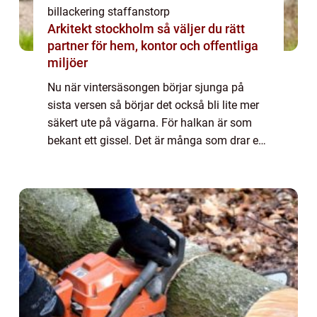
billackering staffanstorp
Arkitekt stockholm så väljer du rätt
partner för hem, kontor och offentliga
miljöer
Nu när vintersäsongen börjar sjunga på
sista versen så börjar det också bli lite mer
säkert ute på vägarna. För halkan är som
bekant ett gissel. Det är många som drar en
lättnadens suck när det väl blir lite enklare
att tar sig fram med bilen igen.Vi...