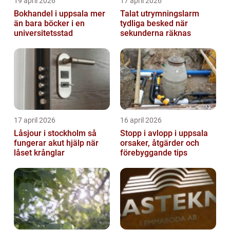
19 april 2026
17 april 2026
Bokhandel i uppsala mer
Talat utrymningslarm
än bara böcker i en
tydliga besked när
universitetsstad
sekunderna räknas
17 april 2026
16 april 2026
Låsjour i stockholm så
Stopp i avlopp i uppsala
fungerar akut hjälp när
orsaker, åtgärder och
låset krånglar
förebyggande tips