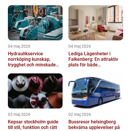
värdefull fastighet
04 maj 2026
04 maj 2026
Hydraulikservice
Lediga Lägenheter i
norrköping kunskap,
Falkenberg: En attraktiv
trygghet och minskade
plats för både
driftstopp
permanenta boenden och
semesterfirare
03 maj 2026
02 maj 2026
Kepsar stockholm guide
Bussresor helsingborg
till stil, funktion och rätt
bekväma upplevelser på