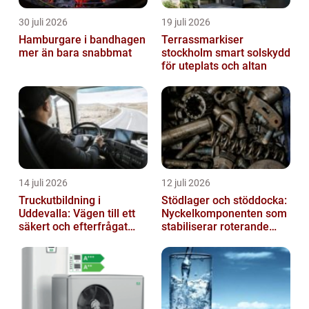
30 juli 2026
19 juli 2026
Hamburgare i bandhagen
Terrassmarkiser
mer än bara snabbmat
stockholm smart solskydd
för uteplats och altan
14 juli 2026
12 juli 2026
Truckutbildning i
Stödlager och stöddocka:
Uddevalla: Vägen till ett
Nyckelkomponenten som
säkert och efterfrågat
stabiliserar roterande
truckkort
processer