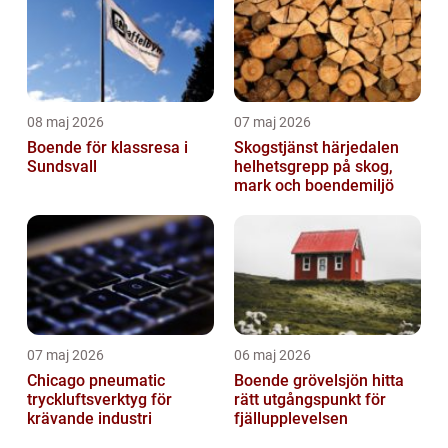
08 maj 2026
07 maj 2026
Boende för klassresa i
Skogstjänst härjedalen
Sundsvall
helhetsgrepp på skog,
mark och boendemiljö
07 maj 2026
06 maj 2026
Chicago pneumatic
Boende grövelsjön hitta
tryckluftsverktyg för
rätt utgångspunkt för
krävande industri
fjällupplevelsen