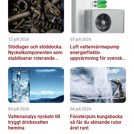
12 juli 2026
05 juli 2026
Stödlager och stöddocka:
Luft vattenvärmepump
Nyckelkomponenten som
energieffektiv
stabiliserar roterande
uppvärmning för svenska
processer
hem
04 juli 2026
04 juli 2026
Vattenanalys nyckeln till
Fönsterputs kungsbacka
tryggt dricksvatten
så får du skinande rutor
hemma
året runt