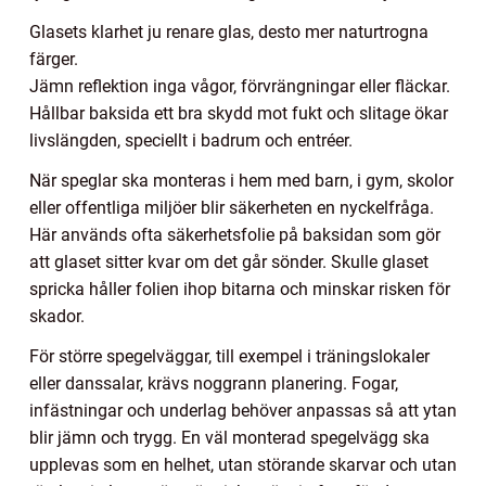
Glasets klarhet ju renare glas, desto mer naturtrogna
färger.
Jämn reflektion inga vågor, förvrängningar eller fläckar.
Hållbar baksida ett bra skydd mot fukt och slitage ökar
livslängden, speciellt i badrum och entréer.
När speglar ska monteras i hem med barn, i gym, skolor
eller offentliga miljöer blir säkerheten en nyckelfråga.
Här används ofta säkerhetsfolie på baksidan som gör
att glaset sitter kvar om det går sönder. Skulle glaset
spricka håller folien ihop bitarna och minskar risken för
skador.
För större spegelväggar, till exempel i träningslokaler
eller danssalar, krävs noggrann planering. Fogar,
infästningar och underlag behöver anpassas så att ytan
blir jämn och trygg. En väl monterad spegelvägg ska
upplevas som en helhet, utan störande skarvar och utan