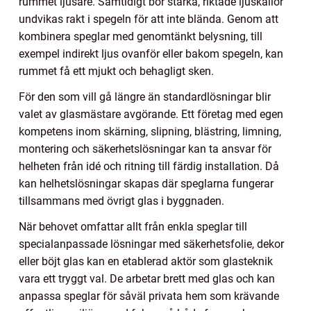
rummet ljusare. Samtidigt bör starka, riktade ljuskällor
undvikas rakt i spegeln för att inte blända. Genom att
kombinera speglar med genomtänkt belysning, till
exempel indirekt ljus ovanför eller bakom spegeln, kan
rummet få ett mjukt och behagligt sken.
För den som vill gå längre än standardlösningar blir
valet av glasmästare avgörande. Ett företag med egen
kompetens inom skärning, slipning, blästring, limning,
montering och säkerhetslösningar kan ta ansvar för
helheten från idé och ritning till färdig installation. Då
kan helhetslösningar skapas där speglarna fungerar
tillsammans med övrigt glas i byggnaden.
När behovet omfattar allt från enkla speglar till
specialanpassade lösningar med säkerhetsfolie, dekor
eller böjt glas kan en etablerad aktör som glasteknik
vara ett tryggt val. De arbetar brett med glas och kan
anpassa speglar för såväl privata hem som krävande