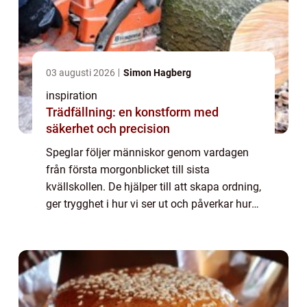
03 augusti 2026
Simon Hagberg
inspiration
Trädfällning: en konstform med
säkerhet och precision
Speglar följer människor genom vardagen
från första morgonblicket till sista
kvällskollen. De hjälper till att skapa ordning,
ger trygghet i hur vi ser ut och påverkar hur
rum upplevs. I allt från små badrum till stora
butiker spelar de en större rol...