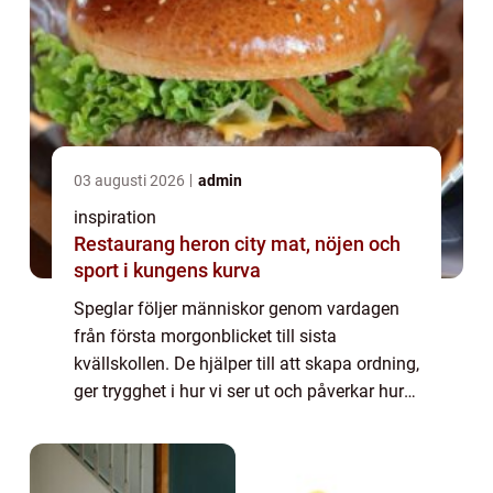
03 augusti 2026
admin
inspiration
Restaurang heron city mat, nöjen och
sport i kungens kurva
Speglar följer människor genom vardagen
från första morgonblicket till sista
kvällskollen. De hjälper till att skapa ordning,
ger trygghet i hur vi ser ut och påverkar hur
rum upplevs. I allt från små badrum till stora
butiker spelar de en större rol...