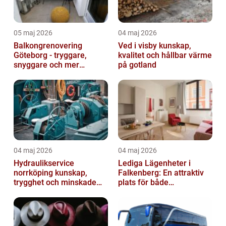
05 maj 2026
04 maj 2026
Balkongrenovering
Ved i visby kunskap,
Göteborg - tryggare,
kvalitet och hållbar värme
snyggare och mer
på gotland
värdefull fastighet
04 maj 2026
04 maj 2026
Hydraulikservice
Lediga Lägenheter i
norrköping kunskap,
Falkenberg: En attraktiv
trygghet och minskade
plats för både
driftstopp
permanenta boenden och
semesterfirare