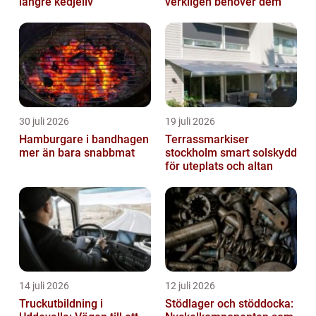
längre kedjeliv
verkligen behöver dem
30 juli 2026
19 juli 2026
Hamburgare i bandhagen
Terrassmarkiser
mer än bara snabbmat
stockholm smart solskydd
för uteplats och altan
14 juli 2026
12 juli 2026
Truckutbildning i
Stödlager och stöddocka: