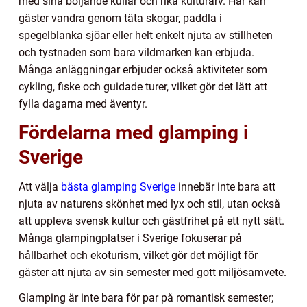
med sina böljande kullar och rika kulturarv. Här kan
gäster vandra genom täta skogar, paddla i
spegelblanka sjöar eller helt enkelt njuta av stillheten
och tystnaden som bara vildmarken kan erbjuda.
Många anläggningar erbjuder också aktiviteter som
cykling, fiske och guidade turer, vilket gör det lätt att
fylla dagarna med äventyr.
Fördelarna med glamping i
Sverige
Att välja
bästa glamping Sverige
innebär inte bara att
njuta av naturens skönhet med lyx och stil, utan också
att uppleva svensk kultur och gästfrihet på ett nytt sätt.
Många glampingplatser i Sverige fokuserar på
hållbarhet och ekoturism, vilket gör det möjligt för
gäster att njuta av sin semester med gott miljösamvete.
Glamping är inte bara för par på romantisk semester;