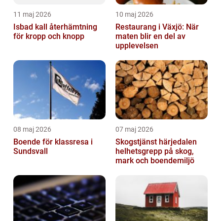
11 maj 2026
10 maj 2026
Isbad kall återhämtning
Restaurang i Växjö: När
för kropp och knopp
maten blir en del av
upplevelsen
08 maj 2026
07 maj 2026
Boende för klassresa i
Skogstjänst härjedalen
Sundsvall
helhetsgrepp på skog,
mark och boendemiljö