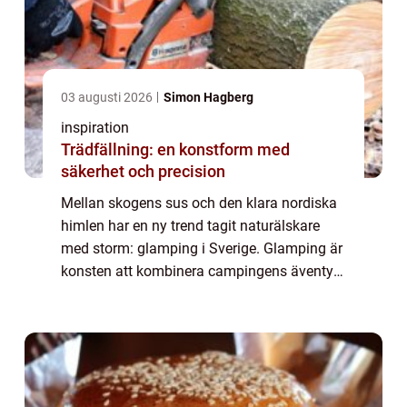
03 augusti 2026
Simon Hagberg
inspiration
Trädfällning: en konstform med
säkerhet och precision
Mellan skogens sus och den klara nordiska
himlen har en ny trend tagit naturälskare
med storm: glamping i Sverige. Glamping är
konsten att kombinera campingens äventyr
med komforten av ett lyxhotell. I detta
avseende erbjuder Sverige e...