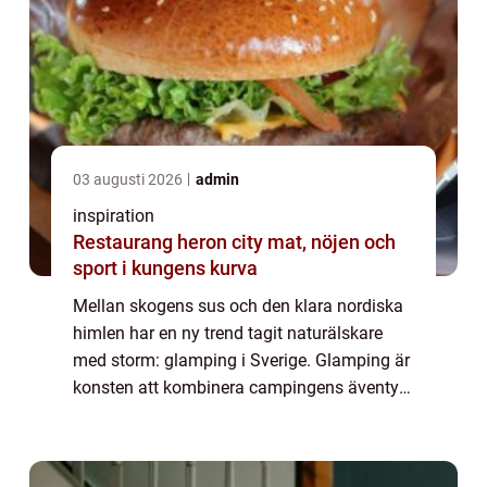
03 augusti 2026
admin
inspiration
Restaurang heron city mat, nöjen och
sport i kungens kurva
Mellan skogens sus och den klara nordiska
himlen har en ny trend tagit naturälskare
med storm: glamping i Sverige. Glamping är
konsten att kombinera campingens äventyr
med komforten av ett lyxhotell. I detta
avseende erbjuder Sverige e...