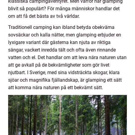
klassiska campingäventyret. Men varför har glamping
blivit så populärt? För många människor handlar det
om att få det bästa av två världar.
Traditionell camping kan ibland betyda obekväma
sovsäckar och kalla nätter, men glamping erbjuder en
lyxigare variant där gästerna kan njuta av riktiga
sängar, vackert inredda tält och ofta även rinnande
vatten och el. Det handlar om att leva nära naturen utan
att ge avkall på de bekvämligheter som gör livet
njutbart. I Sverige, med sina vidsträckta skogar, klara
sjöar och magnifika fjällandskap, är glamping ett sätt
att komma nära naturen på ett bekvämt sätt.