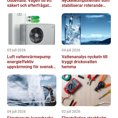
Uddevalla: Vägen till ett
Nyckelkomponenten som
säkert och efterfrågat
stabiliserar roterande
truckkort
processer
05 juli 2026
04 juli 2026
Luft vattenvärmepump
Vattenanalys nyckeln till
energieffektiv
tryggt dricksvatten
uppvärmning för svenska
hemma
hem
04 juli 2026
02 juli 2026