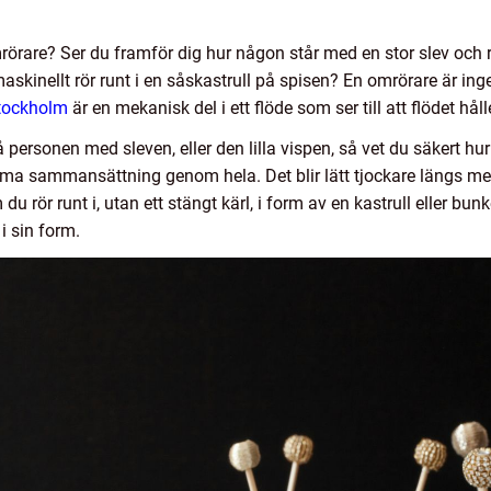
örare? Ser du framför dig hur någon står med en stor slev och rö
maskinellt rör runt i en såskastrull på spisen? En omrörare är in
Stockholm
är en mekanisk del i ett flöde som ser till att flödet
ersonen med sleven, eller den lilla vispen, så vet du säkert hur s
ma sammansättning genom hela. Det blir lätt tjockare längs med k
du rör runt i, utan ett stängt kärl, i form av en kastrull eller bunk
i sin form.