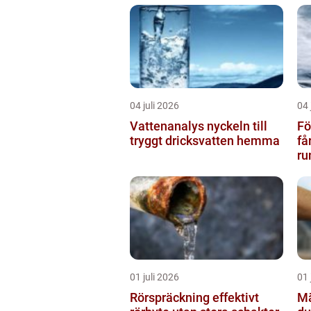
04 juli 2026
04 
Vattenanalys nyckeln till
Fö
tryggt dricksvatten hemma
få
ru
01 juli 2026
01 
Rörspräckning effektivt
Mäk