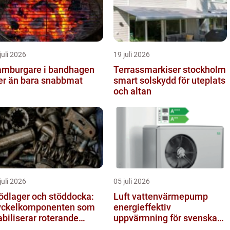
juli 2026
19 juli 2026
mburgare i bandhagen
Terrassmarkiser stockholm
r än bara snabbmat
smart solskydd för uteplats
och altan
juli 2026
05 juli 2026
ödlager och stöddocka:
Luft vattenvärmepump
ckelkomponenten som
energieffektiv
abiliserar roterande
uppvärmning för svenska
ocesser
hem