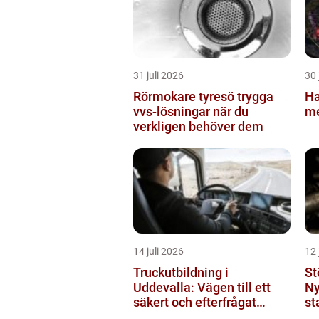
31 juli 2026
30 
Rörmokare tyresö trygga
Ha
vvs-lösningar när du
me
verkligen behöver dem
14 juli 2026
12 
Truckutbildning i
St
Uddevalla: Vägen till ett
Ny
säkert och efterfrågat
st
truckkort
pr