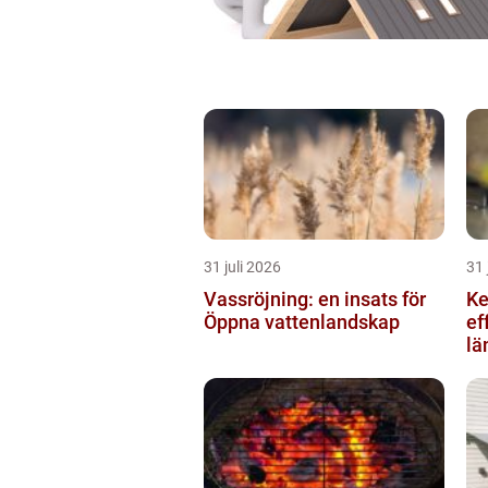
31 juli 2026
31 
Vassröjning: en insats för
Kedje
Öppna vattenlandskap
ef
lä