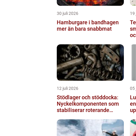
30 juli 2026
19 
Hamburgare i bandhagen
Te
mer än bara snabbmat
sm
oc
12 juli 2026
05 
Stödlager och stöddocka:
Lu
Nyckelkomponenten som
en
stabiliserar roterande
up
processer
h