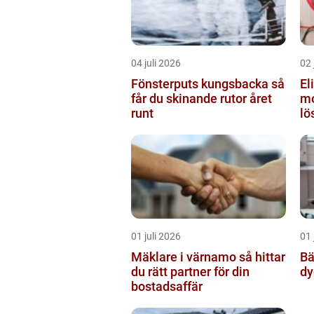
04 juli 2026
02 
Fönsterputs kungsbacka så
El
får du skinande rutor året
mo
runt
lö
01 juli 2026
01 
Mäklare i värnamo så hittar
Bä
du rätt partner för din
dy
bostadsaffär