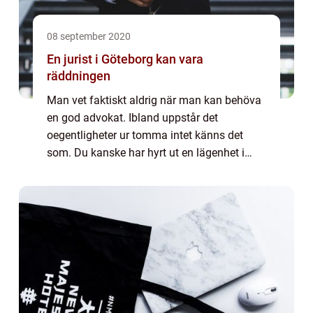
08 september 2020
En jurist i Göteborg kan vara
räddningen
Man vet faktiskt aldrig när man kan behöva
en god advokat. Ibland uppstår det
oegentligheter ur tomma intet känns det
som. Du kanske har hyrt ut en lägenhet i
andra hand men hamnat i en situation där
du måste bryta avtalet med dina
hyresgäster. Har n...