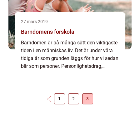
27 mars 2019
Barndomens förskola
Barndomen är på många sätt den viktigaste
tiden i en människas liv. Det är under våra
tidiga år som grunden läggs för hur vi sedan
blir som personer. Personlighetsdrag,
egenheter, preferenser och allt det som gör
dig till dig, och mig till mig slår r...
1
2
3