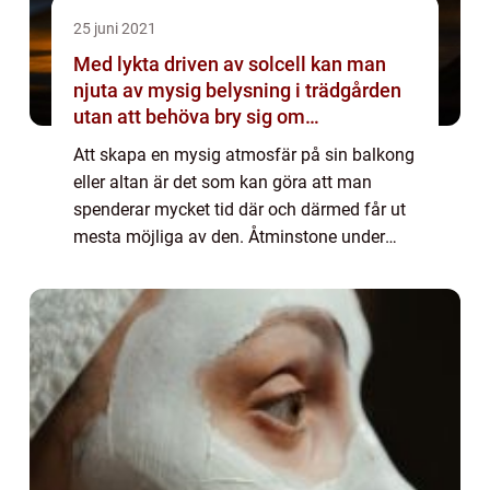
25 juni 2021
Med lykta driven av solcell kan man
njuta av mysig belysning i trädgården
utan att behöva bry sig om
energiförbrukningen
Att skapa en mysig atmosfär på sin balkong
eller altan är det som kan göra att man
spenderar mycket tid där och därmed får ut
mesta möjliga av den. Åtminstone under
sommarhalvåret är det underbart med en
uteplats där man kan sitta och njuta av frisk
...