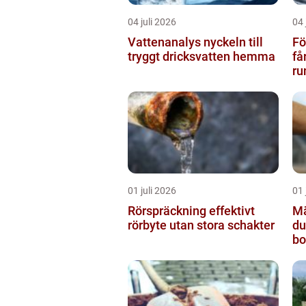
04 juli 2026
04 
Vattenanalys nyckeln till
Fö
tryggt dricksvatten hemma
få
ru
01 juli 2026
01 
Rörspräckning effektivt
Mäk
rörbyte utan stora schakter
du
bo