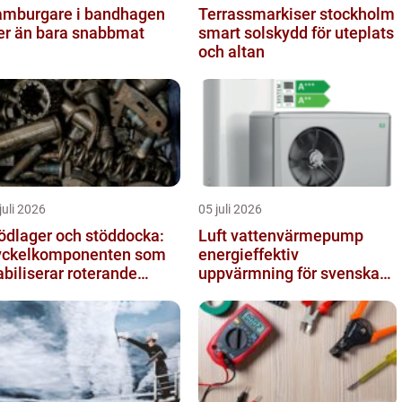
mburgare i bandhagen
Terrassmarkiser stockholm
r än bara snabbmat
smart solskydd för uteplats
och altan
juli 2026
05 juli 2026
ödlager och stöddocka:
Luft vattenvärmepump
ckelkomponenten som
energieffektiv
abiliserar roterande
uppvärmning för svenska
ocesser
hem