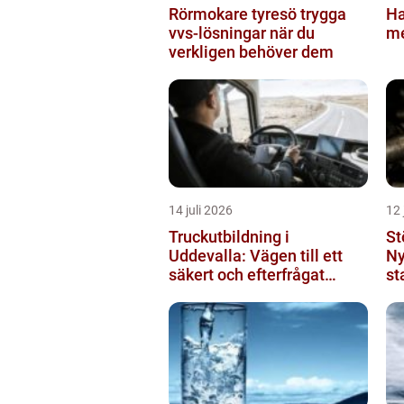
Rörmokare tyresö trygga
Ha
vvs-lösningar när du
me
verkligen behöver dem
14 juli 2026
12 
Truckutbildning i
St
Uddevalla: Vägen till ett
Ny
säkert och efterfrågat
st
truckkort
pr