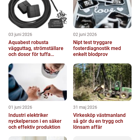
03 juni 2026
02 juni 2026
Aquabest robusta
Nipt test tryggare
vägguttag, strömställare
fosterdiagnostik med
och dosor för tuffa
enkelt blodprov
miljöer
01 juni 2026
31 maj 2026
Industri elektriker
Virkesköp västmanland
nyckelperson i en säker
så gör du en trygg och
och effektiv produktion
lönsam affär