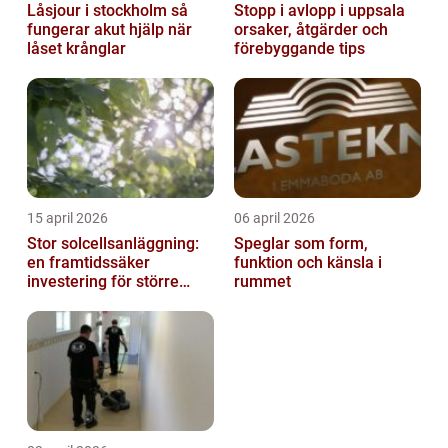
Låsjour i stockholm så
Stopp i avlopp i uppsala
fungerar akut hjälp när
orsaker, åtgärder och
låset krånglar
förebyggande tips
15 april 2026
06 april 2026
Stor solcellsanläggning:
Speglar som form,
en framtidssäker
funktion och känsla i
investering för större
rummet
fastigheter