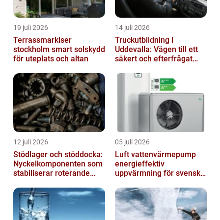
19 juli 2026
14 juli 2026
Terrassmarkiser
Truckutbildning i
stockholm smart solskydd
Uddevalla: Vägen till ett
för uteplats och altan
säkert och efterfrågat
truckkort
12 juli 2026
05 juli 2026
Stödlager och stöddocka:
Luft vattenvärmepump
Nyckelkomponenten som
energieffektiv
stabiliserar roterande
uppvärmning för svenska
processer
hem