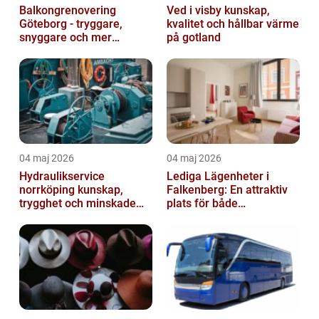
Balkongrenovering
Ved i visby kunskap,
Göteborg - tryggare,
kvalitet och hållbar värme
snyggare och mer
på gotland
värdefull fastighet
04 maj 2026
04 maj 2026
Hydraulikservice
Lediga Lägenheter i
norrköping kunskap,
Falkenberg: En attraktiv
trygghet och minskade
plats för både
driftstopp
permanenta boenden och
semesterfirare