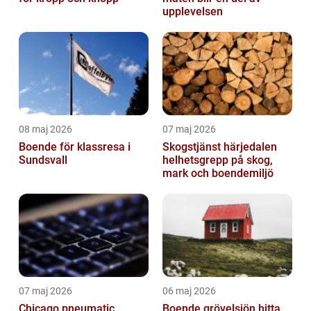
upplevelsen
08 maj 2026
07 maj 2026
Boende för klassresa i
Skogstjänst härjedalen
Sundsvall
helhetsgrepp på skog,
mark och boendemiljö
07 maj 2026
06 maj 2026
Chicago pneumatic
Boende grövelsjön hitta