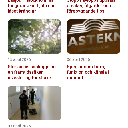
Låsjour i stockholm så
Stopp i avlopp i uppsala
fungerar akut hjälp när
orsaker, åtgärder och
låset krånglar
förebyggande tips
15 april 2026
06 april 2026
Stor solcellsanläggning:
Speglar som form,
en framtidssäker
funktion och känsla i
investering för större
rummet
fastigheter
03 april 2026