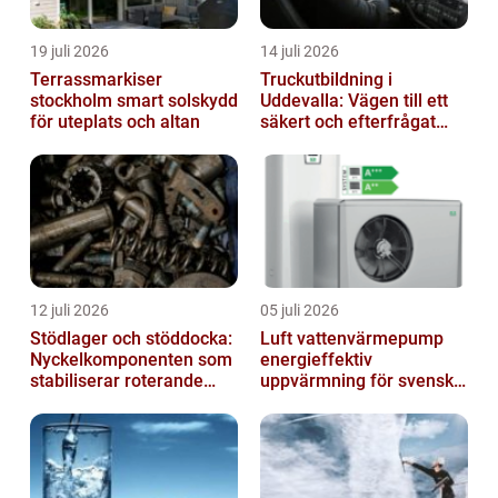
19 juli 2026
14 juli 2026
Terrassmarkiser
Truckutbildning i
stockholm smart solskydd
Uddevalla: Vägen till ett
för uteplats och altan
säkert och efterfrågat
truckkort
12 juli 2026
05 juli 2026
Stödlager och stöddocka:
Luft vattenvärmepump
Nyckelkomponenten som
energieffektiv
stabiliserar roterande
uppvärmning för svenska
processer
hem