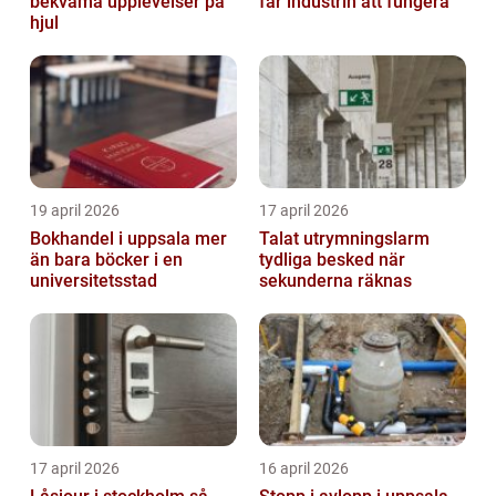
bekväma upplevelser på
får industrin att fungera
hjul
19 april 2026
17 april 2026
Bokhandel i uppsala mer
Talat utrymningslarm
än bara böcker i en
tydliga besked när
universitetsstad
sekunderna räknas
17 april 2026
16 april 2026