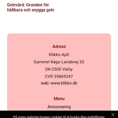
Golvvård: Grunden för
hållbara och snygga golv
Adress
web:
www.klikko.dk
Menu
Annonsering
Om oss
På vores website bruges cookies til at huske dine indstillinger,