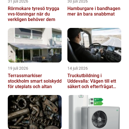
31 juli 2026
30 juli 2026
Rörmokare tyresö trygga
Hamburgare i bandhagen
vvs-lösningar när du
mer än bara snabbmat
verkligen behöver dem
19 juli 2026
14 juli 2026
Terrassmarkiser
Truckutbildning i
stockholm smart solskydd
Uddevalla: Vägen till ett
för uteplats och altan
säkert och efterfrågat
truckkort