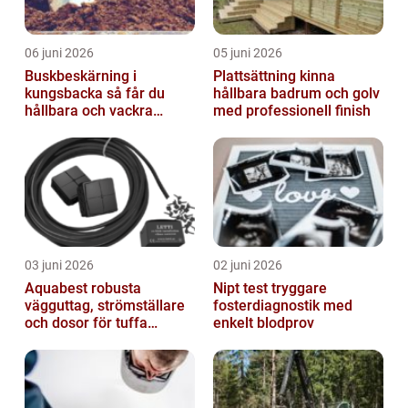
06 juni 2026
05 juni 2026
Buskbeskärning i
Plattsättning kinna
kungsbacka så får du
hållbara badrum och golv
hållbara och vackra
med professionell finish
buskar året runt
03 juni 2026
02 juni 2026
Aquabest robusta
Nipt test tryggare
vägguttag, strömställare
fosterdiagnostik med
och dosor för tuffa
enkelt blodprov
miljöer