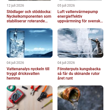
12 juli 2026
05 juli 2026
Stödlager och stöddocka:
Luft vattenvärmepump
Nyckelkomponenten som
energieffektiv
stabiliserar roterande
uppvärmning för svenska
processer
hem
04 juli 2026
04 juli 2026
Vattenanalys nyckeln till
Fönsterputs kungsbacka
tryggt dricksvatten
så får du skinande rutor
hemma
året runt