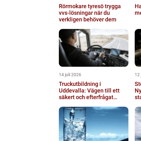
Rörmokare tyresö trygga
Ha
vvs-lösningar när du
me
verkligen behöver dem
14 juli 2026
12 
Truckutbildning i
St
Uddevalla: Vägen till ett
Ny
säkert och efterfrågat
st
truckkort
pr