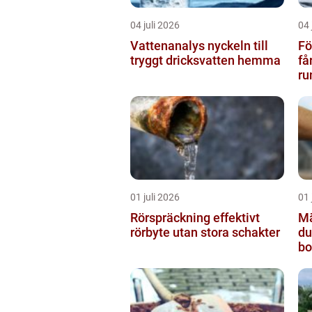
04 juli 2026
04 
Vattenanalys nyckeln till
Fö
tryggt dricksvatten hemma
få
ru
01 juli 2026
01 
Rörspräckning effektivt
Mäk
rörbyte utan stora schakter
du
bo