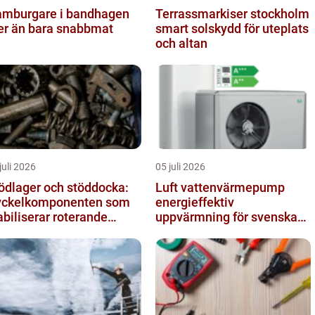
mburgare i bandhagen
Terrassmarkiser stockholm
r än bara snabbmat
smart solskydd för uteplats
och altan
juli 2026
05 juli 2026
ödlager och stöddocka:
Luft vattenvärmepump
ckelkomponenten som
energieffektiv
abiliserar roterande
uppvärmning för svenska
ocesser
hem